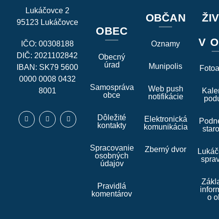
Lukáčovce 2
OBČAN
ŽI
95123 Lukáčovce
OBEC
V O
IČO: 00308188
Oznamy
DIČ: 2021102842
Obecný
úrad
Munipolis
IBAN: SK79 5600
Foto
0000 0008 0432
Samospráva
Web push
8001
Kale
obce
notifikácie
podu
Dôležité
Elektronická
Podne
kontakty
komunikácia
star
Spracovanie
Zberný dvor
Lukáč
osobných
spra
údajov
Zákl
Pravidlá
infor
komentárov
o o