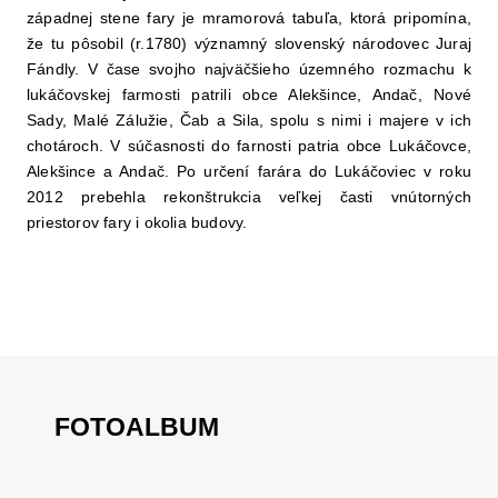
západnej stene fary je mramorová tabuľa, ktorá pripomína,
že tu pôsobil (r.1780) významný slovenský národovec Juraj
Fándly. V čase svojho najväčšieho územného rozmachu k
lukáčovskej farmosti patrili obce Alekšince, Andač, Nové
Sady, Malé Zálužie, Čab a Sila, spolu s nimi i majere v ich
chotároch. V súčasnosti do farnosti patria obce Lukáčovce,
Alekšince a Andač. Po určení farára do Lukáčoviec v roku
2012 prebehla rekonštrukcia veľkej časti vnútorných
priestorov fary i okolia budovy.
FOTOALBUM