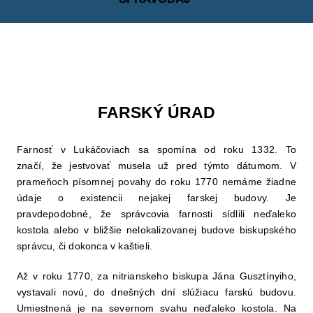
FARSKÝ ÚRAD
Farnosť v Lukáčoviach sa spomína od roku 1332. To
značí, že jestvovať musela už pred týmto dátumom. V
prameňoch písomnej povahy do roku 1770 nemáme žiadne
údaje o existencii nejakej farskej budovy. Je
pravdepodobné, že správcovia farnosti sídlili neďaleko
kostola alebo v bližšie nelokalizovanej budove biskupského
správcu, či dokonca v kaštieli.
Až v roku 1770, za nitrianskeho biskupa Jána Gusztínyiho,
vystavali novú, do dnešných dní slúžiacu farskú budovu.
Umiestnená je na severnom svahu neďaleko kostola. Na