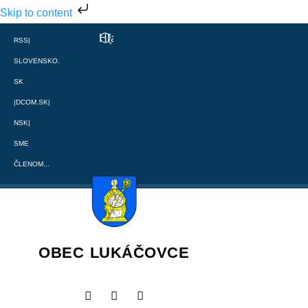
Skip to content
RSS
|
SLOVENSKO.
SK
|
DCOM.SK
|
NSK
|
SME
ČLENOM...
OBEC LUKÁČOVCE