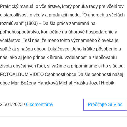
Praktický manuál o včelárstve, ktorý ponúka rady pre včelárov
o starostlivosti o včely a produkcii medu. “O úhoroch a včelách
rozmlúvaní” (1803) – Ďalšia práca zameraná na
poľnohospodárstvo, konkrétne na úhorové hospodárenie a
včelárstvo. Teší nás, že meno tohto významného človeka je
späté aj s našou obcou Lukáčovce. Jeho krátke pôsobenie u
nás, ako aj jeho prínos k šíreniu vzdelanosti a zlepšovaniu
života obyčajných ľudí, si vážime a pripomíname si ho s úctou.
FOTOALBUM VIDEO Osobnosti obce Ďalšie osobnosti našej
obce Mgr. Božena Hancková Michal Hraška Jozef Hrebík
21/01/2023
/
0 komentárov
Prečítajte Si Viac