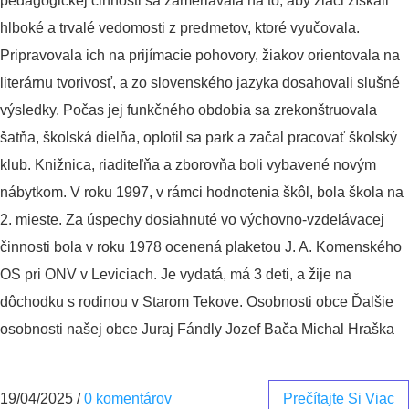
pedagogickej činnosti sa zameriavala na to, aby žiaci získali
hlboké a trvalé vedomosti z predmetov, ktoré vyučovala.
Pripravovala ich na prijímacie pohovory, žiakov orientovala na
literárnu tvorivosť, a zo slovenského jazyka dosahovali slušné
výsledky. Počas jej funkčného obdobia sa zrekonštruovala
šatňa, školská dielňa, oplotil sa park a začal pracovať školský
klub. Knižnica, riaditeľňa a zborovňa boli vybavené novým
nábytkom. V roku 1997, v rámci hodnotenia škôl, bola škola na
2. mieste. Za úspechy dosiahnuté vo výchovno-vzdelávacej
činnosti bola v roku 1978 ocenená plaketou J. A. Komenského
OS pri ONV v Leviciach. Je vydatá, má 3 deti, a žije na
dôchodku s rodinou v Starom Tekove. Osobnosti obce Ďalšie
osobnosti našej obce Juraj Fándly Jozef Bača Michal Hraška
19/04/2025
/
0 komentárov
Prečítajte Si Viac