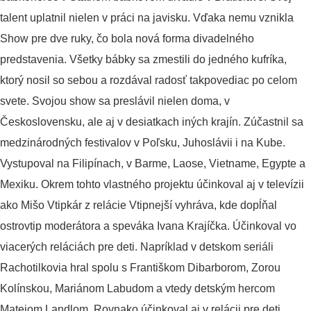
talent uplatnil nielen v práci na javisku. Vďaka nemu vznikla
Show pre dve ruky, čo bola nová forma divadelného
predstavenia. Všetky bábky sa zmestili do jedného kufríka,
ktorý nosil so sebou a rozdával radosť takpovediac po celom
svete. Svojou show sa preslávil nielen doma, v
Československu, ale aj v desiatkach iných krajín. Zúčastnil sa
medzinárodných festivalov v Poľsku, Juhoslávii i na Kube.
Vystupoval na Filipínach, v Barme, Laose, Vietname, Egypte a
Mexiku. Okrem tohto vlastného projektu účinkoval aj v televízii
ako Mišo Vtipkár z relácie Vtipnejší vyhráva, kde dopĺňal
ostrovtip moderátora a speváka Ivana Krajíčka. Účinkoval vo
viacerých reláciách pre deti. Napríklad v detskom seriáli
Rachotilkovia hral spolu s Františkom Dibarborom, Zorou
Kolínskou, Mariánom Labudom a vtedy detským hercom
Matejom Landlom. Rovnako účinkoval aj v relácii pre deti