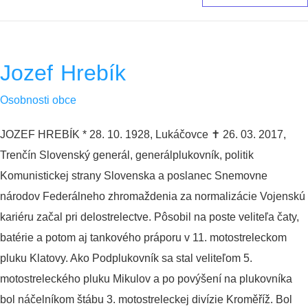
Jozef Hrebík
Osobnosti obce
JOZEF HREBÍK * 28. 10. 1928, Lukáčovce ✝︎ 26. 03. 2017,
Trenčín Slovenský generál, generálplukovník, politik
Komunistickej strany Slovenska a poslanec Snemovne
národov Federálneho zhromaždenia za normalizácie Vojenskú
kariéru začal pri delostrelectve. Pôsobil na poste veliteľa čaty,
batérie a potom aj tankového práporu v 11. motostreleckom
pluku Klatovy. Ako Podplukovník sa stal veliteľom 5.
motostreleckého pluku Mikulov a po povýšení na plukovníka
bol náčelníkom štábu 3. motostreleckej divízie Kroměříž. Bol