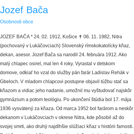
Jozef Bača
Osobnosti obce
JOZEF BAČA * 24. 02. 1912, Košice ✝︎ 06. 11. 1982, Nitra
(pochovaný v Lukáčovciach) Slovenský rímskokatolícky kňaz,
dekan, asesor. Jozef Bača sa narodil 24. februára 1912. Ako
malý chlapec osirel, mal len 4 roky. Vyrastal v detskom
domove, odkiaľ ho vzal do služby pán farár Ladislav Rehák v
Gbeloch. V mladom chlapcovi postupne objavil túžbu stať sa
kňazom a vidiac jeho nadanie, umožnil mu vyštudovať najskôr
gymnázium a potom teológiu. Po ukončení štúdia bol 17. mája
1936 vysvätený za kňaza. Od marca 1952 bol farárom a neskôr
dekanom v Lukáčovciach v okrese Nitra, kde pôsobil až do
svojej smrti, ako druhý najdlhšie slúžiaci kňaz v histórii farnosti.