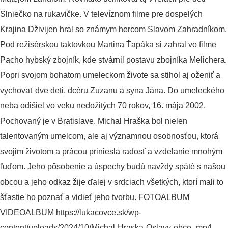
Slniečko na rukavičke. V televíznom filme pre dospelých
Krajina Dživijen hral so známym hercom Slavom Zahradníkom.
Pod režisérskou taktovkou Martina Ťapáka si zahral vo filme
Pacho hybský zbojník, kde stvárnil postavu zbojníka Melichera.
Popri svojom bohatom umeleckom živote sa stihol aj oženiť a
vychovať dve deti, dcéru Zuzanu a syna Jána. Do umeleckého
neba odišiel vo veku nedožitých 70 rokov, 16. mája 2002.
Pochovaný je v Bratislave. Michal Hraška bol nielen
talentovaným umelcom, ale aj významnou osobnosťou, ktorá
svojim životom a prácou priniesla radosť a vzdelanie mnohým
ľuďom. Jeho pôsobenie a úspechy budú navždy späté s našou
obcou a jeho odkaz žije ďalej v srdciach všetkých, ktorí mali to
šťastie ho poznať a vidieť jeho tvorbu. FOTOALBUM
VIDEOALBUM https://lukacovce.sk/wp-
content/uploads/2024/10/Michal-Hraska-Oslavy-obce-.mp4