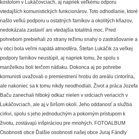
kostolom v Lukáčovciach, aj napriek veľkému odporu
vtedajších komunistických funkcionárov. Toto odhodlanie, ktoré
našlo veľkú podporu u ostatných farníkov a okolitých kňazov,
nedokázala zastaviť ani vtedajšia totalitná moc. Pred
pohrebom prebiehali zo strany režimu snahy o zastrašovanie a
v obci bola veľmi napätá atmosféra. Štefan Lukáčik za veľkej
podpory farníkov neustúpil, aj napriek tomu, že spolu s
manželkou boli terčom nátlaku. Dokonca aj po pohrebe
komunisti uvažovali o premiestnení hrobu do areálu cintorína,
ale nakoniec sa k tomu nikdy neodhodlali. Život a práca Jozefa
Baču zanechali hlboký odkaz nielen v srdciach veriacich v
Lukáčovciach, ale aj v širšom okolí. Jeho oddanosť a služba
cirkvi, spolu s jeho jednoduchým a pokorným prístupom k
životu, zostávajú inšpiráciou pre mnohých. FOTOALBUM
Osobnosti obce Ďalšie osobnosti našej obce Juraj Fándly