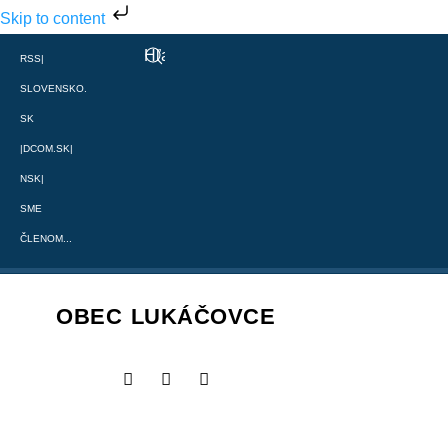
Skip to content
RSS
|
SLOVENSKO.
SK
|
DCOM.SK
|
NSK
|
SME
ČLENOM...
OBEC LUKÁČOVCE