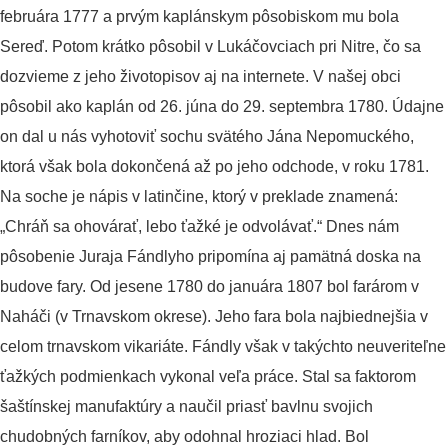
februára 1777 a prvým kaplánskym pôsobiskom mu bola
Sereď. Potom krátko pôsobil v Lukáčovciach pri Nitre, čo sa
dozvieme z jeho životopisov aj na internete. V našej obci
pôsobil ako kaplán od 26. júna do 29. septembra 1780. Údajne
on dal u nás vyhotoviť sochu svätého Jána Nepomuckého,
ktorá však bola dokončená až po jeho odchode, v roku 1781.
Na soche je nápis v latinčine, ktorý v preklade znamená:
„Chráň sa ohovárať, lebo ťažké je odvolávať.“ Dnes nám
pôsobenie Juraja Fándlyho pripomína aj pamätná doska na
budove fary. Od jesene 1780 do januára 1807 bol farárom v
Naháči (v Trnavskom okrese). Jeho fara bola najbiednejšia v
celom trnavskom vikariáte. Fándly však v takýchto neuveriteľne
ťažkých podmienkach vykonal veľa práce. Stal sa faktorom
šaštínskej manufaktúry a naučil priasť bavlnu svojich
chudobných farníkov, aby odohnal hroziaci hlad. Bol