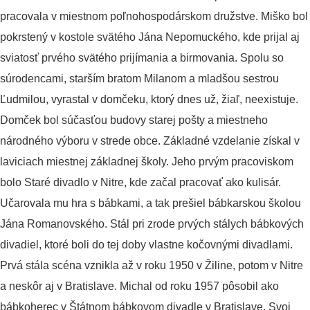
pracovala v miestnom poľnohospodárskom družstve. Miško bol
pokrstený v kostole svätého Jána Nepomuckého, kde prijal aj
sviatosť prvého svätého prijímania a birmovania. Spolu so
súrodencami, starším bratom Milanom a mladšou sestrou
Ľudmilou, vyrastal v domčeku, ktorý dnes už, žiaľ, neexistuje.
Domček bol súčasťou budovy starej pošty a miestneho
národného výboru v strede obce. Základné vzdelanie získal v
laviciach miestnej základnej školy. Jeho prvým pracoviskom
bolo Staré divadlo v Nitre, kde začal pracovať ako kulisár.
Učarovala mu hra s bábkami, a tak prešiel bábkarskou školou
Jána Romanovského. Stál pri zrode prvých stálych bábkových
divadiel, ktoré boli do tej doby vlastne kočovnými divadlami.
Prvá stála scéna vznikla až v roku 1950 v Žiline, potom v Nitre
a neskôr aj v Bratislave. Michal od roku 1957 pôsobil ako
bábkoherec v Štátnom bábkovom divadle v Bratislave. Svoj