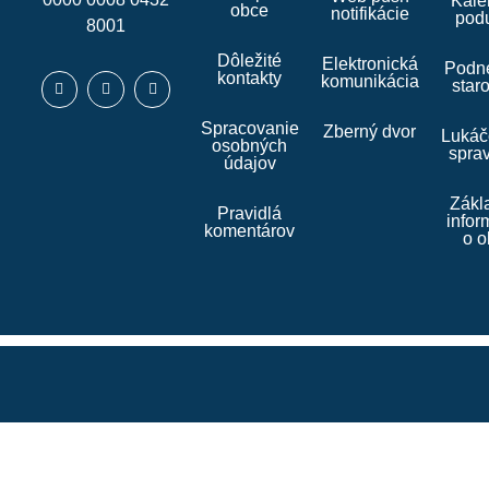
Kale
obce
notifikácie
podu
8001
Dôležité
Elektronická
Podne
kontakty
komunikácia
star
Spracovanie
Zberný dvor
Lukáč
osobných
spra
údajov
Zákl
Pravidlá
infor
komentárov
o o