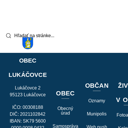
OBEC
LUKÁČOVCE
OBČAN
ŽI
Lukáčovce 2
OBEC
95123 Lukáčovce
V O
Oznamy
IČO: 00308188
Obecný
úrad
Munipolis
DIČ: 2021102842
Foto
IBAN: SK79 5600
Samospráva
Web push
0000 0008 0432