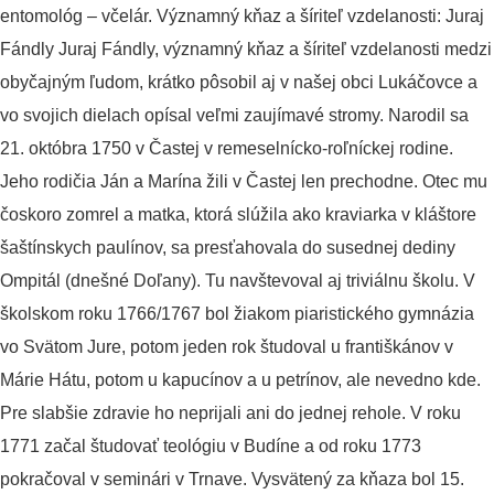
entomológ – včelár. Významný kňaz a šíriteľ vzdelanosti: Juraj
Fándly Juraj Fándly, významný kňaz a šíriteľ vzdelanosti medzi
obyčajným ľudom, krátko pôsobil aj v našej obci Lukáčovce a
vo svojich dielach opísal veľmi zaujímavé stromy. Narodil sa
21. októbra 1750 v Častej v remeselnícko-roľníckej rodine.
Jeho rodičia Ján a Marína žili v Častej len prechodne. Otec mu
čoskoro zomrel a matka, ktorá slúžila ako kraviarka v kláštore
šaštínskych paulínov, sa presťahovala do susednej dediny
Ompitál (dnešné Doľany). Tu navštevoval aj triviálnu školu. V
školskom roku 1766/1767 bol žiakom piaristického gymnázia
vo Svätom Jure, potom jeden rok študoval u františkánov v
Márie Hátu, potom u kapucínov a u petrínov, ale nevedno kde.
Pre slabšie zdravie ho neprijali ani do jednej rehole. V roku
1771 začal študovať teológiu v Budíne a od roku 1773
pokračoval v seminári v Trnave. Vysvätený za kňaza bol 15.