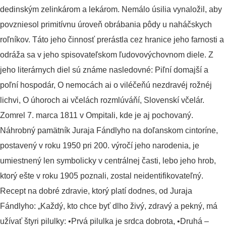
dedinským zelinkárom a lekárom. Nemálo úsilia vynaložil, aby
povzniesol primitívnu úroveň obrábania pôdy u naháčskych
roľníkov. Táto jeho činnosť prerástla cez hranice jeho farnosti a
odráža sa v jeho spisovateľskom ľudovovýchovnom diele. Z
jeho literárnych diel sú známe nasledovné: Piľní domajší a
poľní hospodár, O nemocách ai o viléčeňú nezdravéj rožnéj
lichvi, O úhoroch ai včelách rozmlúváňí, Slovenskí včelár.
Zomrel 7. marca 1811 v Ompitali, kde je aj pochovaný.
Náhrobný pamätník Juraja Fándlyho na doľanskom cintoríne,
postavený v roku 1950 pri 200. výročí jeho narodenia, je
umiestnený len symbolicky v centrálnej časti, lebo jeho hrob,
ktorý ešte v roku 1905 poznali, zostal neidentifikovateľný.
Recept na dobré zdravie, ktorý platí dodnes, od Juraja
Fándlyho: „Každý, kto chce byť dlho živý, zdravý a pekný, má
užívať štyri pilulky: •Prvá pilulka je srdca dobrota, •Druhá –