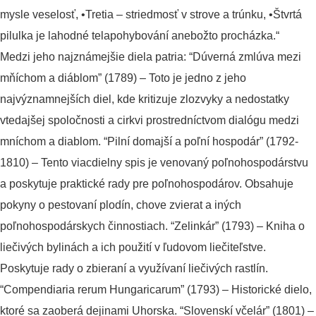
mysle veselosť, •Tretia – striedmosť v strove a trúnku, •Štvrtá
pilulka je lahodné telapohybování anebožto procházka.“
Medzi jeho najznámejšie diela patria: “Dúverná zmlúva mezi
mňíchom a diáblom” (1789) – Toto je jedno z jeho
najvýznamnejších diel, kde kritizuje zlozvyky a nedostatky
vtedajšej spoločnosti a cirkvi prostredníctvom dialógu medzi
mníchom a diablom. “Pilní domajší a poľní hospodár” (1792-
1810) – Tento viacdielny spis je venovaný poľnohospodárstvu
a poskytuje praktické rady pre poľnohospodárov. Obsahuje
pokyny o pestovaní plodín, chove zvierat a iných
poľnohospodárskych činnostiach. “Zelinkár” (1793) – Kniha o
liečivých bylinách a ich použití v ľudovom liečiteľstve.
Poskytuje rady o zbieraní a využívaní liečivých rastlín.
“Compendiaria rerum Hungaricarum” (1793) – Historické dielo,
ktoré sa zaoberá dejinami Uhorska. “Slovenskí včelár” (1801) –