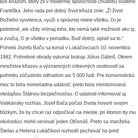
Bol kňazom, ktorý žil v modernej spoločnosti chudobu svätého
Františka. Jeho rada pre dobrý život kňaza znie: „Ži život
Božieho vyvolenca, využi v správnej miere všetko, čo je
potrebné, ale vždy vnímaj toho, kto nemá také možnosti ako ty,
a zvažuj, či je všetko v poriadku. Buď dobrý, oplatí sa to.“
Pohreb Jozefa Baču sa konal v Lukáčovciach 10. novembra
1982. Pohrebné obrady vykonal biskup Július Gábriš. Okrem
množstva kňazov a významných cirkevných osobností sa
pohrebu zúčastnilo odhadom asi 5 000 ľudí. Pre komunistickú
moc to bola mimoriadna udalosť, preto bola monitorovaná
vtedajšou Štátnou bezpečnosťou. O udalosti informoval aj
Vatikánsky rozhlas. Jozef Bača počas života hovoril svojim
blízkym, že by chcel raz odpočívať na mieste, pri ktorom by mu
okoloidúci mohli venovať jeden Otčenáš. Preto sa manželia
Štefan a Helena Lukáčikoví rozhodli pochovať ho pred