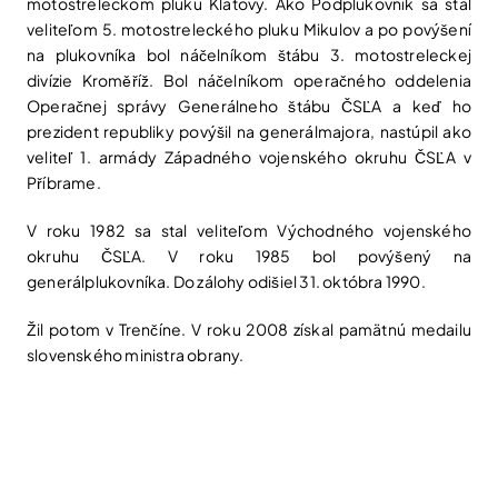
motostreleckom pluku Klatovy. Ako Podplukovník sa stal
veliteľom 5. motostreleckého pluku Mikulov a po povýšení
na plukovníka bol náčelníkom štábu 3. motostreleckej
divízie Kroměříž. Bol náčelníkom operačného oddelenia
Operačnej správy Generálneho štábu ČSĽA a keď ho
prezident republiky povýšil na generálmajora, nastúpil ako
veliteľ 1. armády Západného vojenského okruhu ČSĽA v
Příbrame.
V roku 1982 sa stal veliteľom Východného vojenského
okruhu ČSĽA. V roku 1985 bol povýšený na
generálplukovníka. Do zálohy odišiel 31. októbra 1990.
Žil potom v Trenčíne. V roku 2008 získal pamätnú medailu
slovenského ministra obrany
.