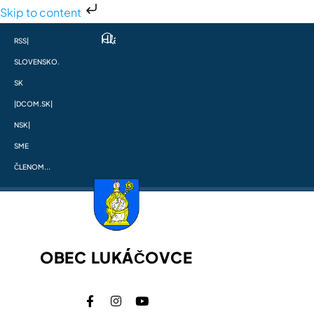
Skip to content
RSS
|
SLOVENSKO.
SK
|
DCOM.SK
|
NSK
|
SME
ČLENOM...
OBEC LUKÁČOVCE