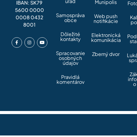
úrad
Munipolis
IBAN: SK79
Fot
5600 0000
Samospráva
Web push
0008 0432
Ka
obce
notifikácie
po
8001
Dôležité
Elektronická
Pod
kontakty
komunikácia
sta
Spracovanie
Zberný dvor
Luk
osobných
spr
údajov
Zá
Pravidlá
inf
komentárov
o