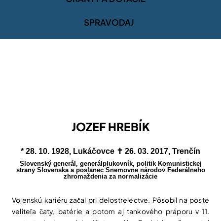
SPRAVODAJ
JOZEF HREBÍK
* 28. 10. 1928, Lukáčovce ✝︎ 26. 03. 2017, Trenčín
Slovenský generál, generálplukovník, politik Komunistickej
strany Slovenska a poslanec Snemovne národov Federálneho
zhromaždenia za normalizácie
Vojenskú kariéru začal pri delostrelectve. Pôsobil na poste
veliteľa čaty, batérie a potom aj tankového práporu v 11.