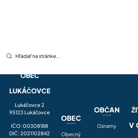
OBEC
LUKÁČOVCE
Lukáčovce 2
OBČAN
Ž
95123 Lukáčovce
OBEC
V 
IČO: 00308188
Oznamy
DIČ: 2021102842
Obecný