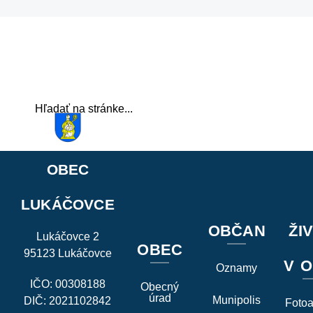
OBEC
LUKÁČOVCE
OBČAN
ŽI
Lukáčovce 2
OBEC
95123 Lukáčovce
V O
Oznamy
IČO: 00308188
Obecný
úrad
Munipolis
DIČ: 2021102842
Foto