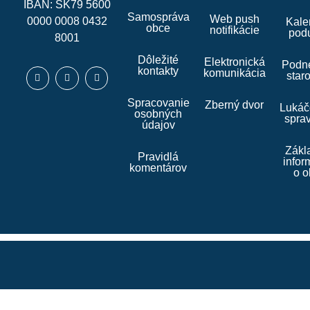
IBAN: SK79 5600
Samospráva
Web push
0000 0008 0432
Kale
obce
notifikácie
podu
8001
Dôležité
Elektronická
Podne
kontakty
komunikácia
star
Spracovanie
Zberný dvor
Lukáč
osobných
spra
údajov
Zákl
Pravidlá
infor
komentárov
o o