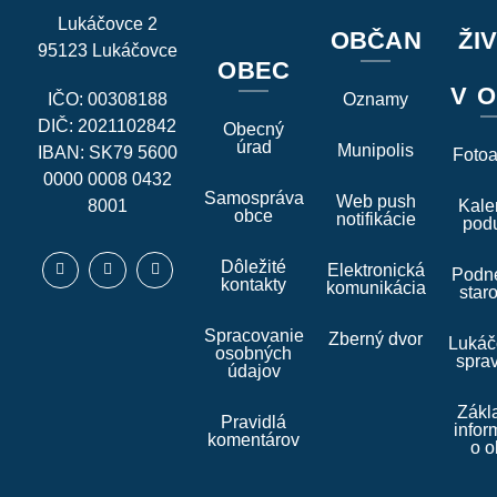
Lukáčovce 2
OBČAN
ŽI
95123 Lukáčovce
OBEC
V O
IČO: 00308188
Oznamy
DIČ: 2021102842
Obecný
úrad
Munipolis
IBAN: SK79 5600
Foto
0000 0008 0432
Samospráva
Web push
8001
Kale
obce
notifikácie
podu
Dôležité
Elektronická
Podne
kontakty
komunikácia
star
Spracovanie
Zberný dvor
Lukáč
osobných
spra
údajov
Zákl
Pravidlá
infor
komentárov
o o