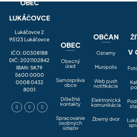
OBEC
LUKÁČOVCE
Lukáčovce 2
OBČAN
Ž
95123 Lukáčovce
OBEC
V 
IČO: 00308188
Oznamy
DIČ: 2021102842
Obecný
úrad
Munipolis
IBAN: SK79
Fot
5600 0000
Samospráva
Web push
0008 0432
Ka
obce
notifikácie
po
8001
Dôležité
Elektronická
Pod
kontakty
komunikácia
sta
Spracovanie
Zberný dvor
Luk
osobných
spr
údajov