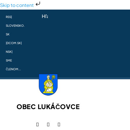
Skip to content
RSS
|
SLOVENSKO.
SK
|
DCOM.SK
|
NSK
|
SME
ČLENOM...
OBEC LUKÁČOVCE