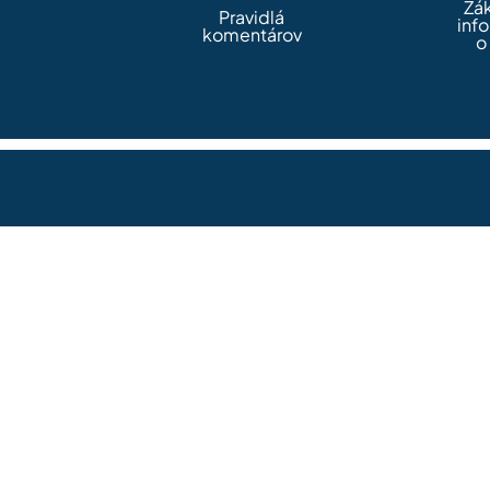
Zá
Pravidlá
inf
komentárov
o