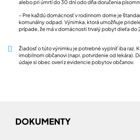
alebo pri úmrtí do 30 dní odo dňa doručenia písomnej
– Pre každú domácnosť v rodinnom dome je štandar
komunálny odpad. Výnimka, ktorá umožňuje pridele
prípade, že má v domácnosti trvalý pobyt dieťa do 
Žiadosť o túto výnimku je potrebné vyplniť iba raz. K
imobilnom občanovi (napr. potvrdenie od lekára). Do
údaje si obec overí z evidencie pobytov občanov.
DOKUMENTY