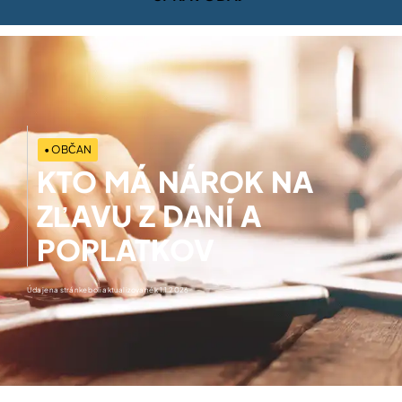
• OBČAN
KTO MÁ NÁROK NA
ZĽAVU Z DANÍ A
POPLATKOV
Údaje na stránke boli aktualizované k 1.1.2026