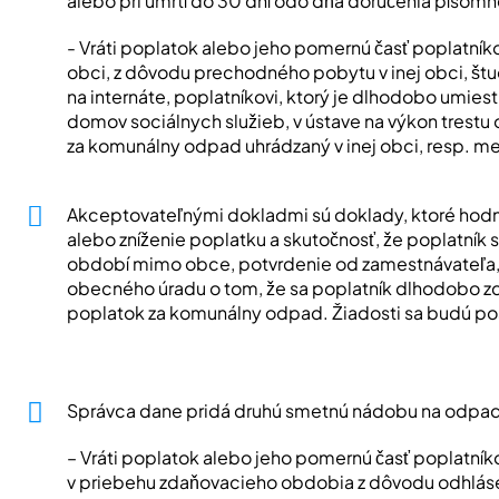
alebo pri úmrtí do 30 dní odo dňa doručenia písomnej
- Vráti poplatok alebo jeho pomernú časť poplatníkov
obci, z dôvodu prechodného pobytu v inej obci, štud
na internáte, poplatníkovi, ktorý je dlhodobo umies
domov sociálnych služieb, v ústave na výkon trestu 
za komunálny odpad uhrádzaný v inej obci, resp. m
Akceptovateľnými dokladmi sú doklady, ktoré hodn
alebo zníženie poplatku a skutočnosť, že poplatník 
období mimo obce, potvrdenie od zamestnávateľa,
obecného úradu o tom, že sa poplatník dlhodobo zdr
poplatok za komunálny odpad. Žiadosti sa budú po
Správca dane pridá druhú smetnú nádobu na odpad
– Vráti poplatok alebo jeho pomernú časť poplatníko
v priebehu zdaňovacieho obdobia z dôvodu odhláse