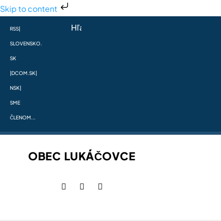
Skip to content
RSS
|
SLOVENSKO.
SK
|
DCOM.SK
|
NSK
|
SME
ČLENOM...
OBEC LUKÁČOVCE