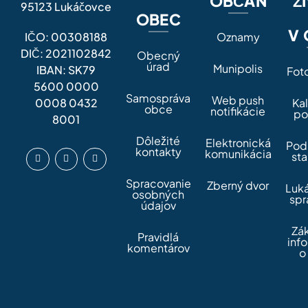
OBČAN
Ž
95123 Lukáčovce
OBEC
V 
IČO: 00308188
Oznamy
DIČ: 2021102842
Obecný
úrad
Munipolis
IBAN: SK79
Fot
5600 0000
Samospráva
Web push
0008 0432
Ka
obce
notifikácie
po
8001
Dôležité
Elektronická
Pod
kontakty
komunikácia
sta
Spracovanie
Zberný dvor
Luk
osobných
spr
údajov
Zá
Pravidlá
inf
komentárov
o