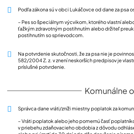
Podľa zákona sú v obci Lukáčovce od dane za psa 
– Pes so špeciálnym výcvikom, ktorého vlastní alebo
ťažkým zdravotným postihnutím alebo držiteľ preuk
postihnutím so sprievodcom.
Na potvrdenie skutočnosti, že za psa nie je povinnosť
582/2004 Z. z. v znení neskorších predpisov je vlast
príslušné potvrdenie.
Komunálne 
Správca dane vráti/zníži miestny poplatok za komu
– Vráti poplatok alebo jeho pomernú časť poplatníko
v priebehu zdaňovacieho obdobia z dôvodu odhláse