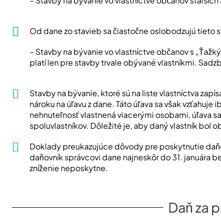
– Stavby na bývanie vo vlastníctve občanov starších
Od dane zo stavieb sa čiastočne oslobodzujú tieto 
– Stavby na bývanie vo vlastníctve občanov s „Ťaž
platí len pre stavby trvale obývané vlastníkmi. Sad
Stavby na bývanie, ktoré sú na liste vlastníctva zapí
nároku na úľavu z dane. Táto úľava sa však vzťahuje i
nehnuteľnosť vlastnená viacerými osobami, úľava s
spoluvlastníkov. Dôležité je, aby daný vlastník b
Doklady preukazujúce dôvody pre poskytnutie daňov
daňovník správcovi dane najneskôr do 31. januára 
zníženie neposkytne.
Daň za p