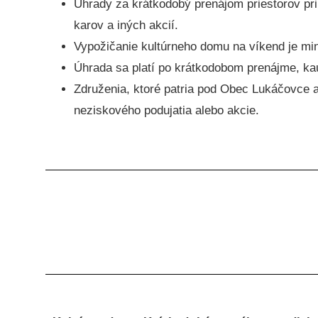
Úhrady za krátkodobý prenájom priestorov pri 
karov a iných akcií.
Vypožičanie kultúrneho domu na víkend je min
Úhrada sa platí po krátkodobom prenájme, kau
Združenia, ktoré patria pod Obec Lukáčovce a
neziskového podujatia alebo akcie.