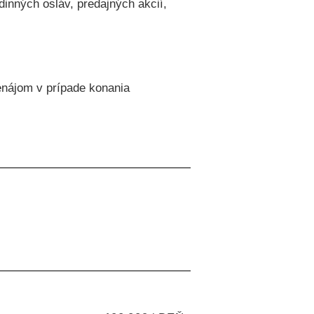
dinných osláv, predajných akcií,
enájom v prípade konania