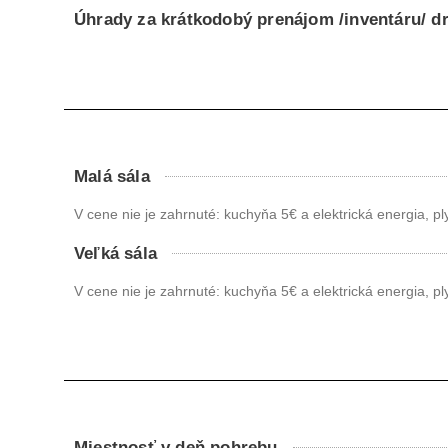
Úhrady za krátkodobý prenájom /inventáru/ 
Malá sála
V cene nie je zahrnuté: kuchyňa 5€ a elektrická energia, p
Veľká sála
V cene nie je zahrnuté: kuchyňa 5€ a elektrická energia, p
Miestnosť v deň pohrebu