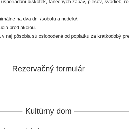
usporiadaní diskoték, tanečných zábav, plesov, svadieb, ro
imálne na dva dni /sobotu a nedeľu/.
cia pred akciou.
 v nej pôsobia sú oslobodené od poplatku za krátkodobý pr
Rezervačný formulár
Kultúrny dom