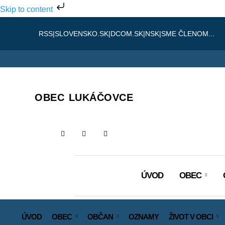
Skip to content
RSS
|
SLOVENSKO.SK
|
DCOM.SK
|
NSK
|
SME ČLENOM...
OBEC LUKÁČOVCE
ÚVOD
OBEC
ÚVOD
OBEC
OBČAN
OZNAMY
ŽIVOT V OBCI