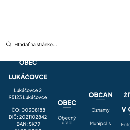
OBEC
LUKÁČOVCE
Lukáčovce 2
OBČAN
Ž
95123 Lukáčovce
OBEC
V 
IČO: 00308188
Oznamy
DIČ: 2021102842
Obecný
úrad
Munipolis
IBAN: SK79
Fot