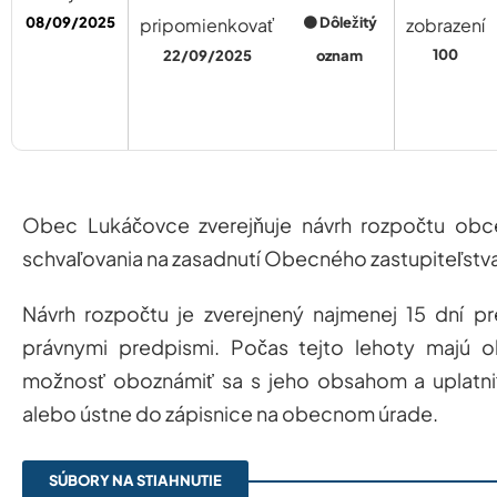
08/09/2025
pripomienkovať
🟠 Dôležitý
zobrazení
100
22/09/2025
oznam
Obec Lukáčovce zverejňuje návrh rozpočtu ob
schvaľovania na zasadnutí Obecného zastupiteľstv
Návrh rozpočtu je zverejnený najmenej 15 dní p
právnymi predpismi. Počas tejto lehoty majú 
možnosť oboznámiť sa s jeho obsahom a uplatniť
alebo ústne do zápisnice na obecnom úrade.
SÚBORY NA STIAHNUTIE