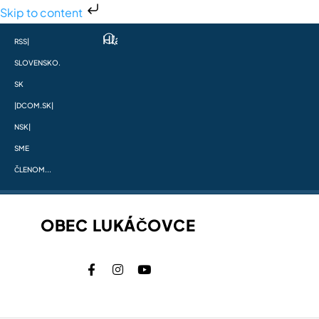
Skip to content
RSS
|
SLOVENSKO.
SK
|
DCOM.SK
|
NSK
|
SME
ČLENOM...
OBEC LUKÁČOVCE