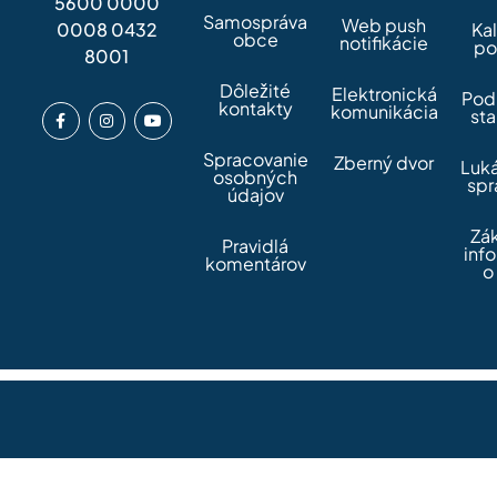
5600 0000
Samospráva
Web push
0008 0432
Ka
obce
notifikácie
po
8001
Dôležité
Elektronická
Pod
kontakty
komunikácia
sta
Spracovanie
Zberný dvor
Luk
osobných
spr
údajov
Zá
Pravidlá
inf
komentárov
o