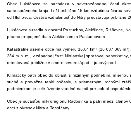
Obec
Lukáčovce
sa nachádza v severozápadnej časti okr
samosprávneho kraja
. Leží približne
15 km vzdušnou čiarou sev
od Hlohovca
. Cestná vzdialenosť do Nitry predstavuje približne
2
Lukáčovce susedia s obcami
Pastuchov, Alekšince, Rišňovce, N
priamo prepojené iba s Alekšincami a Pastuchovom
.
Katastrálne územie obce má výmeru
16,84 km² (16 837 369 m²)
234 m n. m.
, v západnej časti
Nitrianskej sprašovej pahorkatiny
,
orientovaná približne v smere
severozápad – juhovýchod
.
Klimaticky patrí obec do oblasti s
nížinným podnebím
, miernou
suché a prevažne teplé počasie
, s
priemernými ročnými zrá
podmienkam je celé územie vhodné najmä pre
poľnohospodársk
Obec je súčasťou
mikroregiónu Radošinka
a patrí medzi členov
obcí z okresov Nitra a Topoľčany
.