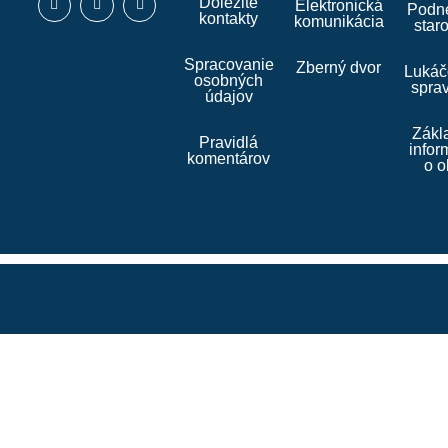
Dôležité
Elektronická
Podne
kontakty
komunikácia
star
Spracovanie
Zberný dvor
Lukáč
osobných
spra
údajov
Zákl
Pravidlá
infor
komentárov
o o