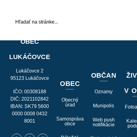
OBEC
LUKÁČOVCE
Lukáčovce 2
OBČAN
ŽI
95123 Lukáčovce
OBEC
V O
IČO: 00308188
Oznamy
DIČ: 2021102842
Obecný
úrad
Munipolis
IBAN: SK79 5600
Foto
0000 0008 0432
Samospráva
Web push
8001
Kale
obce
notifikácie
podu