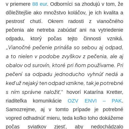
v priemere
88 eur
. Odborníci sa zhodujú v tom, že
dôležitejšie ako množstvo koláčov, je ich kvalita a
pestrosť chutí. Okrem radosti z vianočného
pečenia ale netreba zabúdať ani na vytriedenie
odpadu, ktorý počas tejto činnosti vzniká.
„Vianočné pečenie prináša so sebou aj odpad,
a to nielen v podobe zvyškov z pečenia, ale aj
obalov od surovín, ktoré pri ňom používame. Pri
pečení sa odpadu jednoducho vyhnúť nedá a
keď už nejaký ten odpad vznikne, tak je potrebné
s ním správne naložiť,“
hovorí Katarína Kretter,
riaditeľka komunikácie
OZV ENVI – PAK
.
Samozrejme, aj v tomto prípade je potrebné
vopred odhadnúť mieru, teda koľko toho dokážeme
počas sviatkov zjesť, aby nedochádzalo