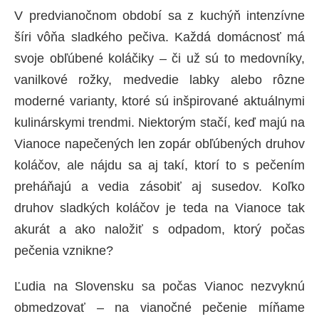
V predvianočnom období sa z kuchýň intenzívne
šíri vôňa sladkého pečiva. Každá domácnosť má
svoje obľúbené koláčiky – či už sú to medovníky,
vanilkové rožky, medvedie labky alebo rôzne
moderné varianty, ktoré sú inšpirované aktuálnymi
kulinárskymi trendmi. Niektorým stačí, keď majú na
Vianoce napečených len zopár obľúbených druhov
koláčov, ale nájdu sa aj takí, ktorí to s pečením
preháňajú a vedia zásobiť aj susedov. Koľko
druhov sladkých koláčov je teda na Vianoce tak
akurát a ako naložiť s odpadom, ktorý počas
pečenia vznikne?
Ľudia na Slovensku sa počas Vianoc nezvyknú
obmedzovať – na vianočné pečenie míňame