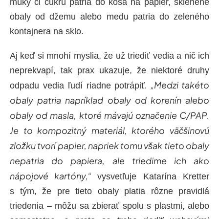
múky či cukru patria do koša na papier, sklenené
obaly od džemu alebo medu patria do zeleného
kontajnera na sklo.
Aj keď si mnohí myslia, že už triediť vedia a nič ich
neprekvapí, tak prax ukazuje, že niektoré druhy
. „Medzi takéto
odpadu vedia ľudí riadne potrápiť
obaly patria napríklad obaly od korenín alebo
obaly od masla, ktoré mávajú označenie C/PAP.
Je to kompozitný materiál, ktorého väčšinovú
zložku tvorí papier, napriek tomu však tieto obaly
nepatria do papiera, ale triedime ich ako
nápojové kartóny,“
vysvetľuje Katarína Kretter
s tým, že pre tieto obaly platia rôzne pravidlá
triedenia – môžu sa zbierať spolu s plastmi, alebo