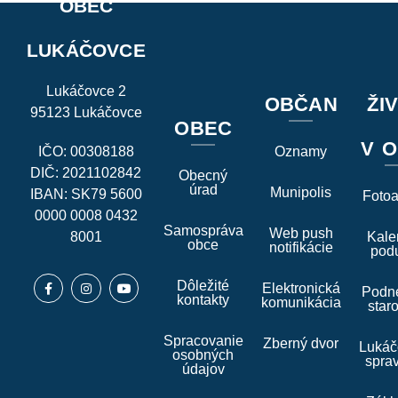
OBEC
LUKÁČOVCE
Lukáčovce 2
OBČAN
ŽI
95123 Lukáčovce
OBEC
V O
IČO: 00308188
Oznamy
DIČ: 2021102842
Obecný
úrad
Munipolis
IBAN: SK79 5600
Foto
0000 0008 0432
Samospráva
Web push
8001
Kale
obce
notifikácie
podu
Dôležité
Elektronická
Podne
kontakty
komunikácia
star
Spracovanie
Zberný dvor
Lukáč
osobných
spra
údajov