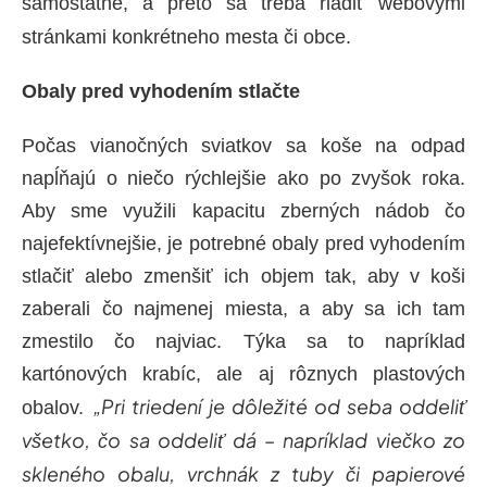
samostatne, a preto sa treba riadiť webovými
stránkami konkrétneho mesta či obce.
Obaly pred vyhodením stlačte
Počas vianočných sviatkov sa koše na odpad
napĺňajú o niečo rýchlejšie ako po zvyšok roka.
Aby sme využili kapacitu zberných nádob čo
najefektívnejšie, je potrebné obaly pred vyhodením
stlačiť alebo zmenšiť ich objem tak, aby v koši
zaberali čo najmenej miesta, a aby sa ich tam
zmestilo čo najviac. Týka sa to napríklad
kartónových krabíc, ale aj rôznych plastových
„Pri triedení je dôležité od seba oddeliť
obalov.
všetko, čo sa oddeliť dá – napríklad viečko zo
skleného obalu, vrchnák z tuby či papierové