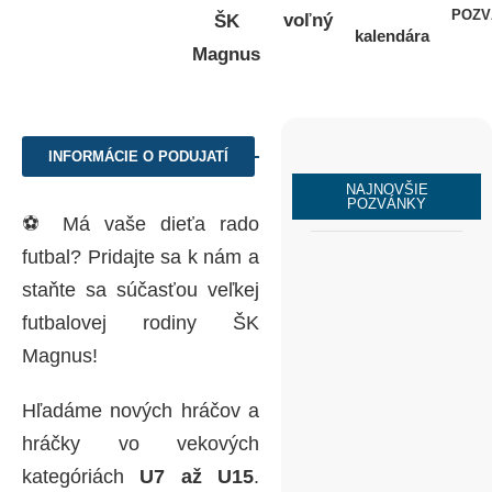
POZV
voľný
ŠK
kalendára
Magnus
INFORMÁCIE O PODUJATÍ
NAJNOVŠIE
POZVÁNKY
⚽ Má vaše dieťa rado
futbal? Pridajte sa k nám a
staňte sa súčasťou veľkej
futbalovej rodiny ŠK
Magnus!
Futbalový zápas
ZÁPAD vs.
Hľadáme nových hráčov a
VÝCHOD
hráčky vo vekových
🗓️ Podujatie sa
kategóriách
U7 až U15
.