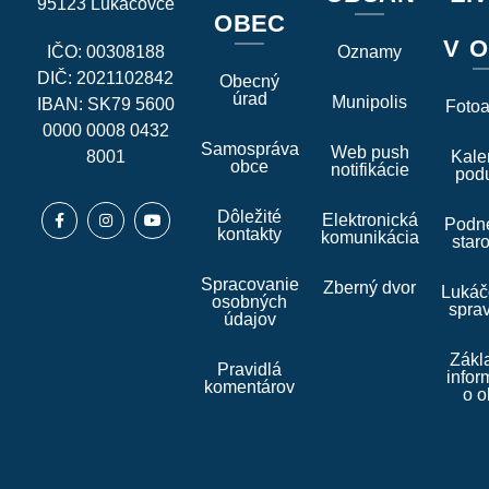
95123 Lukáčovce
OBEC
V O
IČO: 00308188
Oznamy
DIČ: 2021102842
Obecný
úrad
Munipolis
IBAN: SK79 5600
Foto
0000 0008 0432
Samospráva
Web push
8001
Kale
obce
notifikácie
podu
Dôležité
Elektronická
Podne
kontakty
komunikácia
star
Spracovanie
Zberný dvor
Lukáč
osobných
spra
údajov
Zákl
Pravidlá
infor
komentárov
o o