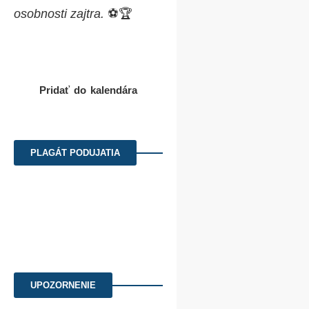
osobnosti zajtra.
⚽🏆
ŠK Magnus
🗓️ Podujatie sa
uskutoční
21.6.2026
👥 Organizuje
ŠK
Pridať do kalendára
Magnus
📍
Areál ŠK Magnus
PLAGÁT PODUJATIA
UPOZORNENIE