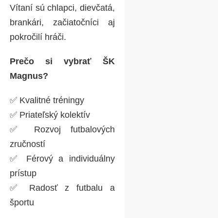
uskutoční
01.08.2026
Vítaní sú chlapci, dievčatá,
👥 Organizuje
ŠK
brankári, začiatočníci aj
Magnus Lukáčovce
pokročilí hráči.
📍
Areál ŠK Magnus
Prečo si vybrať ŠK
Magnus?
Dožinkové
✅ Kvalitné tréningy
slávnosti
✅ Priateľský kolektív
🗓️ Podujatie sa
✅ Rozvoj futbalových
uskutoční
15.8.2026
zručností
👥 Organizuje
Obec
✅ Férový a individuálny
Lukáčovce
prístup
📍
Kaplnka
✅ Radosť z futbalu a
Sedembolestnej
športu
Panny Márie a sv.