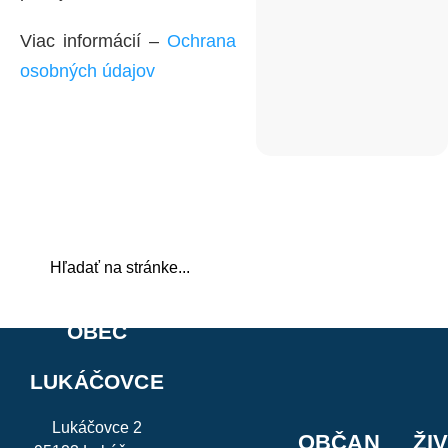
Viac informácií –
Ochrana
osobných údajov
OBEC
LUKÁČOVCE
Lukáčovce 2
OBČAN
ŽI