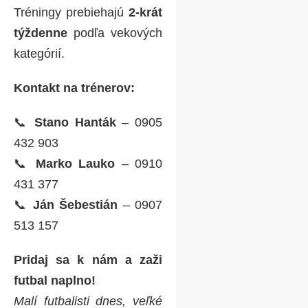
Floriána
Tréningy prebiehajú
2-krát
týždenne
podľa vekových
kategórií.
Guláš Cup
Kontakt na trénerov:
🗓️ Podujatie sa
uskutoční
18.7.2026
📞
Stano Hanták
– 0905
👥 Organizuje
OZ
432 903
Vrbina
📞
Marko Lauko
– 0910
📍
Areál ŠK Magnus
431 377
📞
Ján Šebestián
– 0907
513 157
Pridaj sa k nám a zaži
futbal naplno!
Nábor mladých
Malí futbalisti dnes, veľké
futbalistov do