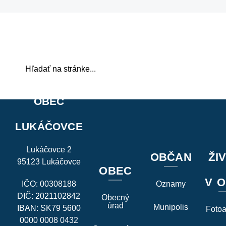
OBEC
LUKÁČOVCE
Lukáčovce 2
OBČAN
ŽI
95123 Lukáčovce
OBEC
V O
IČO: 00308188
Oznamy
DIČ: 2021102842
Obecný
úrad
Munipolis
IBAN: SK79 5600
Foto
0000 0008 0432