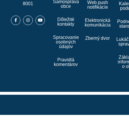
Samospráva
Web push
8001
Kale
obce
notifikácie
podu
Dôležité
Elektronická
Podne
kontakty
komunikácia
star
Spracovanie
Zberný dvor
Lukáč
osobných
spra
údajov
Zákl
Pravidlá
infor
komentárov
o o