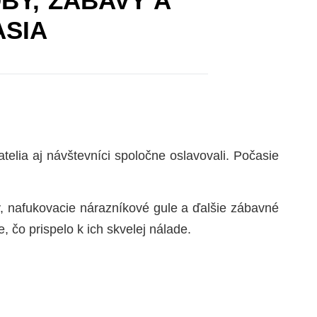
BY, ZÁBAVY A
SIA
elia aj návštevníci spoločne oslavovali. Počasie
ky, nafukovacie nárazníkové gule a ďalšie zábavné
, čo prispelo k ich skvelej nálade.