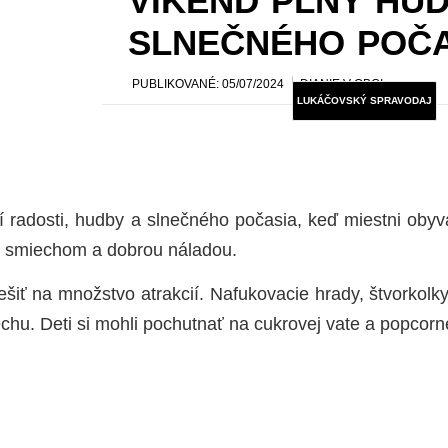
VÍKEND PLNÝ HUD
SLNEČNÉHO POČA
PUBLIKOVANÉ:
05/07/2024
DIANIE V OBCI
LUKÁČOVSKÝ SPRAVODAJ
radosti, hudby a slnečného počasia, keď miestni obyvat
nil smiechom a dobrou náladou.
tešiť na množstvo atrakcií. Nafukovacie hrady, štvorkol
echu. Deti si mohli pochutnať na cukrovej vate a popcorne