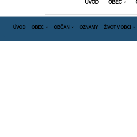
ÚVOD
OBEC
ÚVOD
OBEC
OBČAN
OZNAMY
ŽIVOT V OBCI