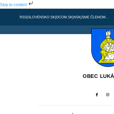
Skip to content
RSS
|
SLOVENSKO.SK
|
DCOM.SK
|
NSK
|
SME ČLENOM...
OBEC LUK