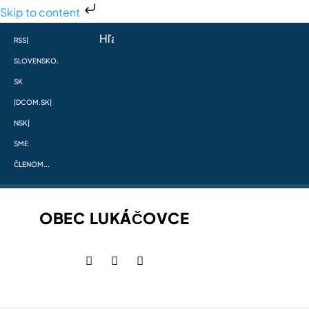
Skip to content
RSS
|
SLOVENSKO.
SK
|
DCOM.SK
|
NSK
|
SME
ČLENOM...
OBEC LUKÁČOVCE