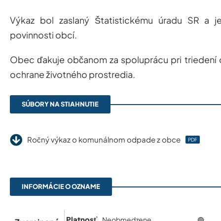
Výkaz bol zaslaný Štatistickému úradu SR a je
povinnosti obcí.
Obec ďakuje občanom za spoluprácu pri trieden
ochrane životného prostredia.
SÚBORY NA STIAHNUTIE
Ročný výkaz o komunálnom odpade z obce
PDF
INFORMÁCIE O OZNAME
Platnosť
Neobmedzene
🟢