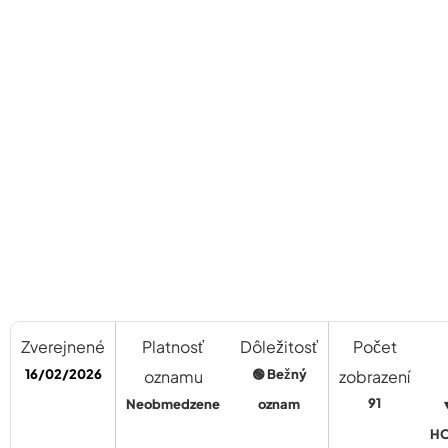
Zverejnené
Platnosť
Dôležitosť
Počet
16/02/2026
oznamu
🟢 Bežný
zobrazení
91
Neobmedzene
oznam
H