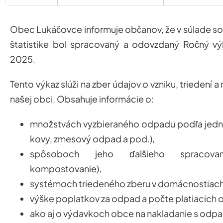
Obec Lukáčovce informuje občanov, že v súlade so 
štatistike bol spracovaný a odovzdaný Ročný 
2025.
Tento výkaz slúži na zber údajov o vzniku, trieden
našej obci. Obsahuje informácie o:
množstvách vyzbieraného odpadu podľa jednotl
kovy, zmesový odpad a pod.),
spôsoboch jeho ďalšieho spracovani
kompostovanie),
systémoch triedeného zberu v domácnostiach
výške poplatkov za odpad a počte platiacich 
ako aj o výdavkoch obce na nakladanie s odpa