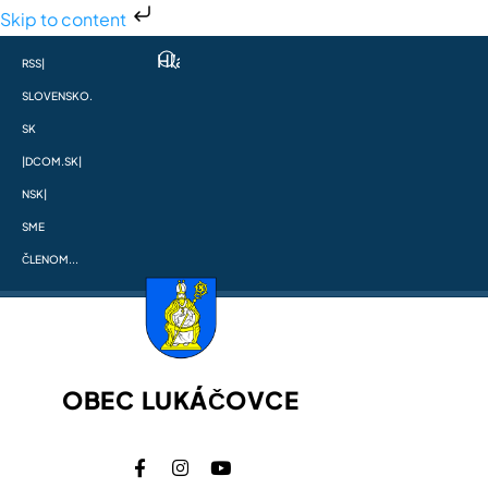
Skip to content
RSS
|
SLOVENSKO.
SK
|
DCOM.SK
|
NSK
|
SME
ČLENOM...
OBEC LUKÁČOVCE