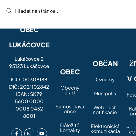
OBEC
LUKÁČOVCE
Lukáčovce 2
OBČAN
Ž
95123 Lukáčovce
OBEC
V 
IČO: 00308188
Oznamy
DIČ: 2021102842
Obecný
úrad
Munipolis
IBAN: SK79
Fot
5600 0000
Samospráva
Web push
0008 0432
Ka
obce
notifikácie
po
8001
Dôležité
Elektronická
Pod
kontakty
komunikácia
sta