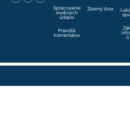
Spracovanie
Zberný dvor
Luk
osobných
spr
údajov
Zá
Pravidlá
inf
komentárov
o