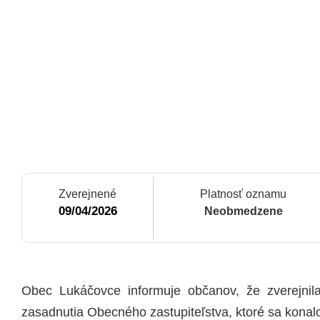
Zverejnené
Platnosť oznamu
09/04/2026
Neobmedzene
Obec Lukáčovce informuje občanov, že zverejni
zasadnutia Obecného zastupiteľstva, ktoré sa konal