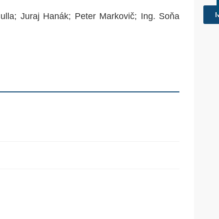
ulla; Juraj Hanák; Peter Markovič; Ing. Soňa
Fars
🗓️
03/
Rece
🗓️
29/
🔴 Mi
Výzv
🗓️
29/