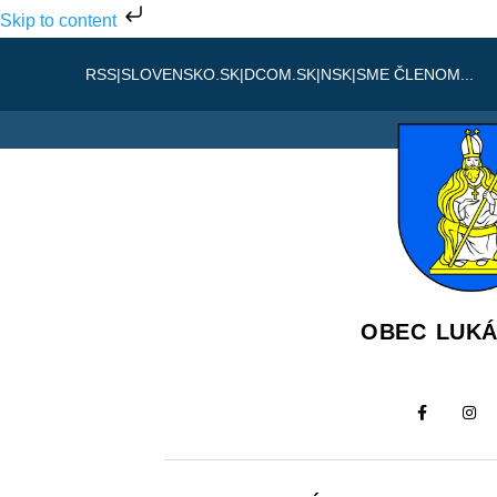
Skip to content
RSS
|
SLOVENSKO.SK
|
DCOM.SK
|
NSK
|
SME ČLENOM...
OBEC LUK