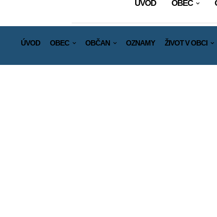
ÚVOD
OBEC
ÚVOD
OBEC
OBČAN
OZNAMY
ŽIVOT V OBCI