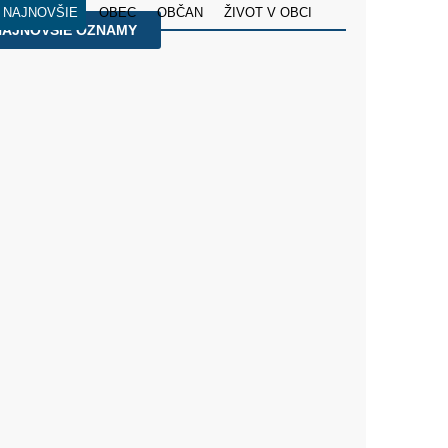
NAJNOVŠIE
OBEC
OBČAN
ŽIVOT V OBCI
NAJNOVŠIE OZNAMY
ké oznamy: Osemnásta nedeľa v období cez rok
08/2026
› FARSKÝ ÚRAD
pty našich občanov v obecnom kalendári 2027
07/2026
› OZNAMY
moriadny oznam
a občanom na šetrenie pitnou vodou počas sucha
07/2026
› OZNAMY