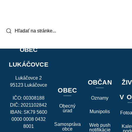
OBEC
LUKÁČOVCE
Lukáčovce 2
OBČAN
ŽI
95123 Lukáčovce
OBEC
V O
IČO: 00308188
Oznamy
DIČ: 2021102842
Obecný
úrad
Munipolis
IBAN: SK79 5600
Foto
0000 0008 0432
Samospráva
Web push
8001
Kale
obce
notifikácie
podu