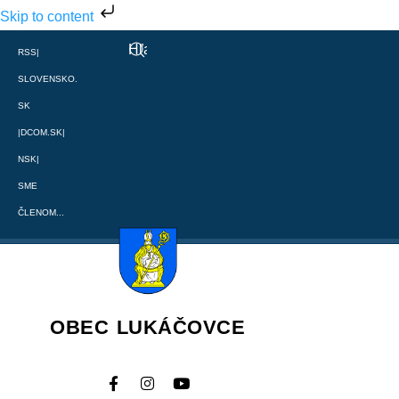
Skip to content
RSS
|
SLOVENSKO.
SK
|
DCOM.SK
|
NSK
|
SME
ČLENOM...
OBEC LUKÁČOVCE