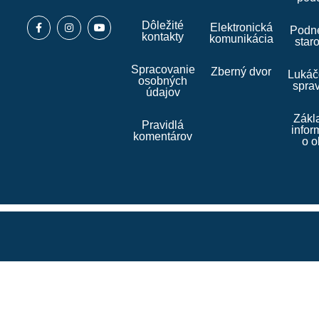
Dôležité
Elektronická
Podne
kontakty
komunikácia
star
Spracovanie
Zberný dvor
Lukáč
osobných
spra
údajov
Zákl
Pravidlá
infor
komentárov
o o