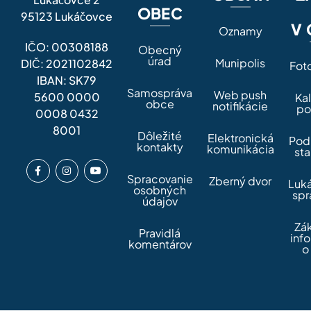
OBEC
95123 Lukáčovce
V 
Oznamy
IČO: 00308188
Obecný
úrad
Munipolis
DIČ: 2021102842
Fot
IBAN: SK79
Samospráva
Web push
5600 0000
Ka
obce
notifikácie
po
0008 0432
8001
Dôležité
Elektronická
Pod
kontakty
komunikácia
sta
Spracovanie
Zberný dvor
Luk
osobných
spr
údajov
Zá
Pravidlá
inf
komentárov
o