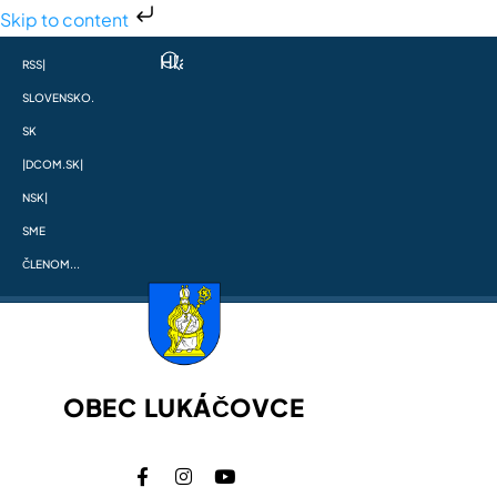
Skip to content
RSS
|
SLOVENSKO.
SK
|
DCOM.SK
|
NSK
|
SME
ČLENOM...
OBEC LUKÁČOVCE