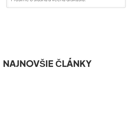
NAJNOVŠIE ČLÁNKY
01/08/2026
ROZVOJ OBCE
Obec Lukáčovce získala dotáciu na zvýšenie
bezpečnosti obyvateľov
Automatický externý defibrilátor (AED) je už umiestnený v