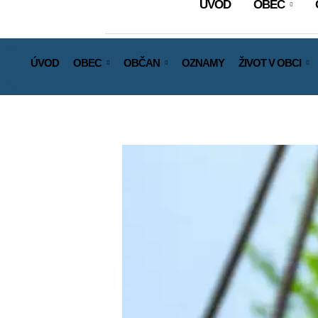
ÚVOD
OBEC
ÚVOD
OBEC
OBČAN
OZNAMY
ŽIVOT V OBCI