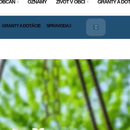
OBČAN
OZNAMY
ŽIVOT V OBCI
GRANTY A DOT
GRANTY A DOTÁCIE
SPRAVODAJ