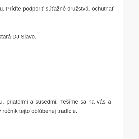
Fu
. Príďte podporiť súťažné družstvá, ochutnať
🗓️
👥
📍
tará DJ Slavo.
Dož
🗓️
👥
📍
nou, priateľmi a susedmi. Tešíme sa na vás a
Gu
očník tejto obľúbenej tradície.
🗓️
👥
📍