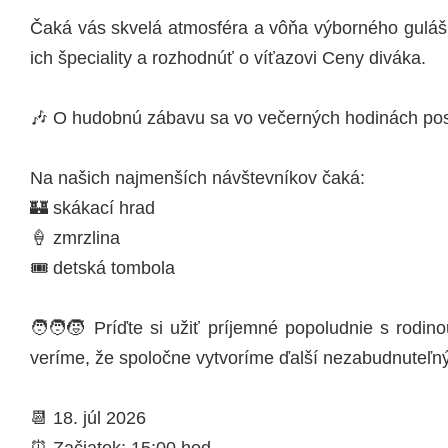
Čaká vás skvelá atmosféra a vôňa výborného gulášu
ich špeciality a rozhodnúť o víťazovi Ceny diváka.
🎶
O hudobnú zábavu sa vo večerných hodinách pos
Na našich najmenších návštevníkov čaká:
🏰 skákací hrad
🍦 zmrzlina
🎟️ detská tombola
🧑‍🧑‍🧒 Príďte si užiť príjemné popoludnie s rodi
veríme, že spoločne vytvoríme ďalší nezabudnuteľný r
📆 18. júl 2026