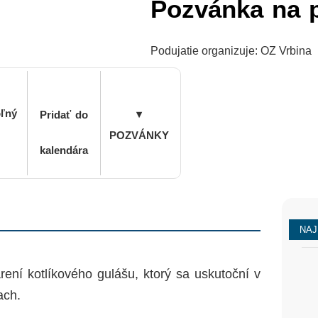
Pozvánka na p
Podujatie organizuje: OZ Vrbina
oľný
▾
Pridať do
POZVÁNKY
kalendára
NAJ
ení kotlíkového gulášu, ktorý sa uskutoční v
ach.