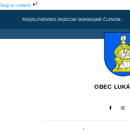
Skip to content
RSS
|
SLOVENSKO.SK
|
DCOM.SK
|
NSK
|
SME ČLENOM...
OBEC LUK