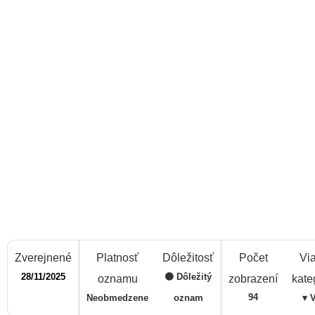
Zverejnené
Platnosť
Dôležitosť
Počet
Via
28/11/2025
🟠 Dôležitý
oznamu
zobrazení
kate
94
Neobmedzene
oznam
▾ 