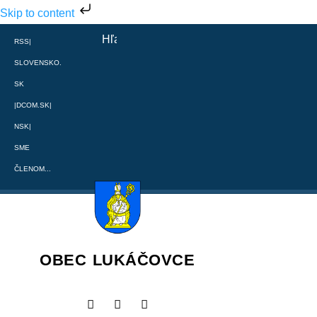
Skip to content
RSS
|
SLOVENSKO.
SK
|
DCOM.SK
|
NSK
|
SME
ČLENOM...
OBEC LUKÁČOVCE