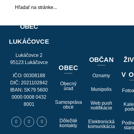
OBEC
LUKÁČOVCE
Lukáčovce 2
OBČAN
ŽI
95123 Lukáčovce
OBEC
V O
IČO: 00308188
Oznamy
DIČ: 2021102842
Obecný
úrad
Munipolis
IBAN: SK79 5600
Foto
0000 0008 0432
Samospráva
Web push
8001
Kale
obce
notifikácie
podu
Dôležité
Elektronická
Podne
kontakty
komunikácia
star