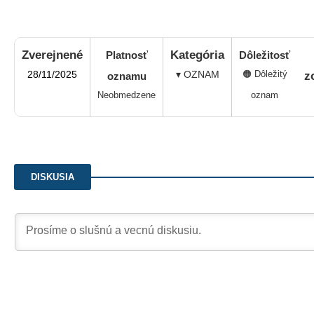
Zverejnené
Kategória
Platnosť
Dôležitosť
28/11/2025
▾ OZNAM
🟠 Dôležitý
z
oznamu
Neobmedzene
oznam
DISKUSIA