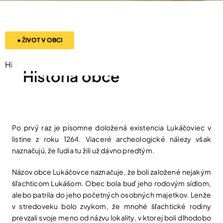
• ŽIVOT V OBCI
História obce
História obce
Po prvý raz je písomne doložená existencia Lukáčoviec v
listine z roku 1264. Viaceré archeologické nálezy však
naznačujú, že ľudia tu žili už dávno predtým.
Názov obce Lukáčovce naznačuje, že boli založené nejakým
šľachticom Lukášom. Obec bola buď jeho rodovým sídlom,
alebo patrila do jeho početných osobných majetkov. Lenže
v stredoveku bolo zvykom, že mnohé šľachtické rodiny
prevzali svoje meno od názvu lokality, v ktorej boli dlhodobo