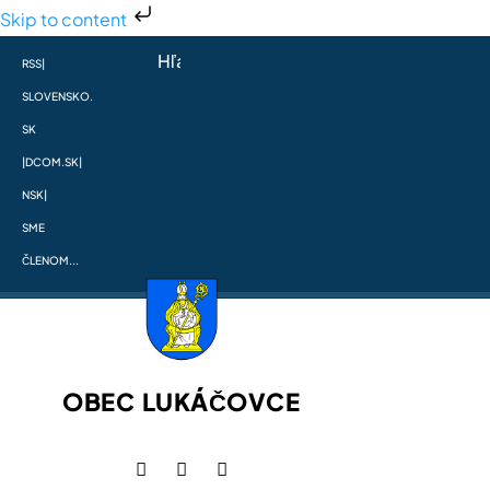
Skip to content
RSS
|
SLOVENSKO.
SK
|
DCOM.SK
|
NSK
|
SME
ČLENOM...
OBEC LUKÁČOVCE