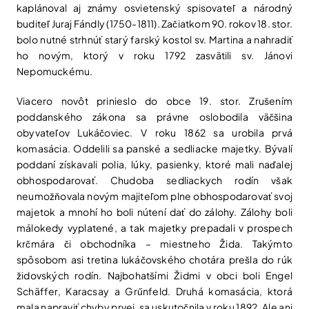
kaplánoval aj známy osvietenský spisovateľ a národný
buditeľ Juraj Fándly (1750-1811). Začiatkom 90. rokov 18. stor.
bolo nutné strhnúť starý farský kostol sv. Martina a nahradiť
ho novým, ktorý v roku 1792 zasvätili sv. Jánovi
Nepomuckému.
Viacero novôt prinieslo do obce 19. stor. Zrušením
poddanského zákona sa právne oslobodila väčšina
obyvateľov Lukáčoviec. V roku 1862 sa urobila prvá
komasácia. Oddelili sa panské a sedliacke majetky. Bývalí
poddaní získavali polia, lúky, pasienky, ktoré mali naďalej
obhospodarovať. Chudoba sedliackych rodín však
neumožňovala novým majiteľom plne obhospodarovať svoj
majetok a mnohí ho boli nútení dať do zálohy. Zálohy boli
málokedy vyplatené, a tak majetky prepadali v prospech
krčmára či obchodníka – miestneho Žida. Takýmto
spôsobom asi tretina lukáčovského chotára prešla do rúk
židovských rodín. Najbohatšími Židmi v obci boli Engel
Schäffer, Karacsay a Grűnfeld. Druhá komasácia, ktorá
mala napraviť chyby prvej, sa uskutočnila v roku 1892. Ale ani