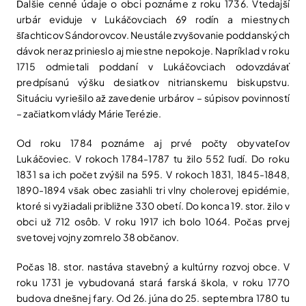
Ďalšie cenné údaje o obci poznáme z roku 1736. Vtedajší
urbár eviduje v Lukáčovciach 69 rodín a miestnych
šľachticov Sándorovcov. Neustále zvyšovanie poddanských
dávok neraz prinieslo aj miestne nepokoje. Napríklad v roku
1715 odmietali poddaní v Lukáčovciach odovzdávať
predpísanú výšku desiatkov nitrianskemu biskupstvu.
Situáciu vyriešilo až zavedenie urbárov – súpisov povinností
– začiatkom vlády Márie Terézie.
Od roku 1784 poznáme aj prvé počty obyvateľov
Lukáčoviec. V rokoch 1784-1787 tu žilo 552 ľudí. Do roku
1831 sa ich počet zvýšil na 595. V rokoch 1831, 1845-1848,
1890-1894 však obec zasiahli tri vlny cholerovej epidémie,
ktoré si vyžiadali približne 330 obetí. Do konca 19. stor. žilo v
obci už 712 osôb. V roku 1917 ich bolo 1064. Počas prvej
svetovej vojny zomrelo 38 občanov.
Počas 18. stor. nastáva stavebný a kultúrny rozvoj obce. V
roku 1731 je vybudovaná stará farská škola, v roku 1770
budova dnešnej fary. Od 26. júna do 25. septembra 1780 tu