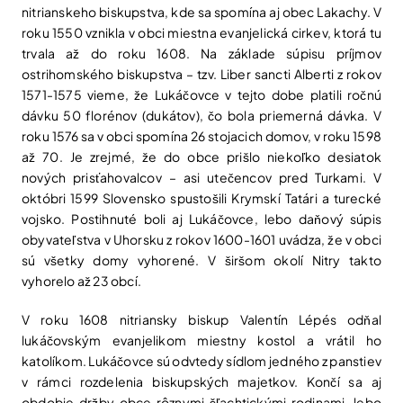
nitrianskeho biskupstva, kde sa spomína aj obec Lakachy. V
roku 1550 vznikla v obci miestna evanjelická cirkev, ktorá tu
trvala až do roku 1608. Na základe súpisu príjmov
ostrihomského biskupstva – tzv. Liber sancti Alberti z rokov
1571-1575 vieme, že Lukáčovce v tejto dobe platili ročnú
dávku 50 florénov (dukátov), čo bola priemerná dávka. V
roku 1576 sa v obci spomína 26 stojacich domov, v roku 1598
až 70. Je zrejmé, že do obce prišlo niekoľko desiatok
nových prisťahovalcov – asi utečencov pred Turkami. V
októbri 1599 Slovensko spustošili Krymskí Tatári a turecké
vojsko. Postihnuté boli aj Lukáčovce, lebo daňový súpis
obyvateľstva v Uhorsku z rokov 1600-1601 uvádza, že v obci
sú všetky domy vyhorené. V širšom okolí Nitry takto
vyhorelo až 23 obcí.
V roku 1608 nitriansky biskup Valentín Lépés odňal
lukáčovským evanjelikom miestny kostol a vrátil ho
katolíkom. Lukáčovce sú odvtedy sídlom jedného z panstiev
v rámci rozdelenia biskupských majetkov. Končí sa aj
obdobie držby obce rôznymi šľachtickými rodinami, lebo