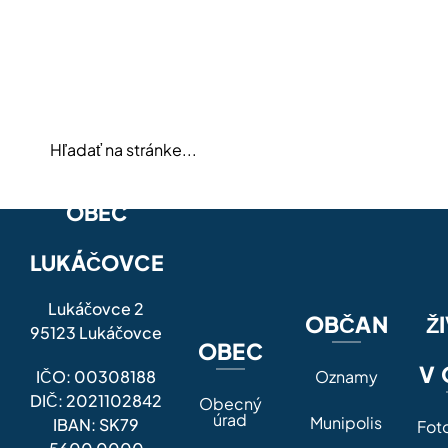
OBEC
LUKÁČOVCE
Lukáčovce 2
OBČAN
Ž
95123 Lukáčovce
OBEC
V 
IČO: 00308188
Oznamy
DIČ: 2021102842
Obecný
úrad
Munipolis
IBAN: SK79
Fot