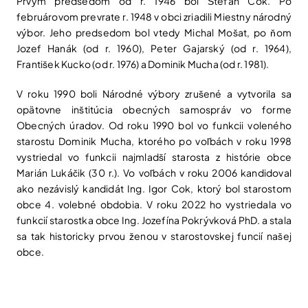
Prvým predsedom od r. 1946 bol Štefan Cok. Po
februárovom prevrate r. 1948 v obci zriadili Miestny národný
výbor. Jeho predsedom bol vtedy Michal Mošat, po ňom
Jozef Hanák (od r. 1960), Peter Gajarský (od r. 1964),
František Kucko (od r. 1976) a Dominik Mucha (od r. 1981).
V roku 1990 boli Národné výbory zrušené a vytvorila sa
opätovne inštitúcia obecných samospráv vo forme
Obecných úradov. Od roku 1990 bol vo funkcii voleného
starostu Dominik Mucha, ktorého po voľbách v roku 1998
vystriedal vo funkcii najmladší starosta z histórie obce
Marián Lukáčik (30 r.). Vo voľbách v roku 2006 kandidoval
ako nezávislý kandidát Ing. Igor Cok, ktorý bol starostom
obce 4. volebné obdobia. V roku 2022 ho vystriedala vo
funkcií starostka obce Ing. Jozefína Pokrývková PhD. a stala
sa tak historicky prvou ženou v starostovskej funcií našej
obce.