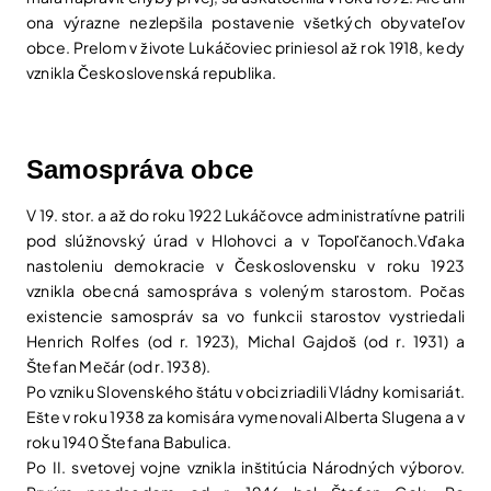
ona výrazne nezlepšila postavenie všetkých obyvateľov
obce. Prelom v živote Lukáčoviec priniesol až rok 1918, kedy
vznikla Československá republika.
Samospráva obce
V 19. stor. a až do roku 1922 Lukáčovce administratívne patrili
pod slúžnovský úrad v Hlohovci a v Topoľčanoch.Vďaka
nastoleniu demokracie v Československu v roku 1923
vznikla obecná samospráva s voleným starostom. Počas
existencie samospráv sa vo funkcii starostov vystriedali
Henrich Rolfes (od r. 1923), Michal Gajdoš (od r. 1931) a
Štefan Mečár (od r. 1938).
Po vzniku Slovenského štátu v obci zriadili Vládny komisariát.
Ešte v roku 1938 za komisára vymenovali Alberta Slugena a v
roku 1940 Štefana Babulica.
Po II. svetovej vojne vznikla inštitúcia Národných výborov.