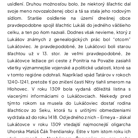
usídlení. Druhou možnosťou bolo, že niektorý šľachtic dal
svoje meno novozaloženej obci a tá sa stala jeho rodovým
sídlom. Staršie osídlenie na území dnešnej obce
pravdepodobne spojil šľachtic Lukáš do jedného väčšieho
celku, a ten po ňom nazvali. Dodnes však nevieme, ktorý z
Lukášov známych z genealogických prác bol “otcom”
Lukáčoviec. Je pravdepodobné, že Lukáčovci boli starou
šľachtou už v 13. stor. Je veľmi pravdepodobné, že
Lukáčovce ležiace pri ceste z Ponitria na Považie zasiahli
všetky významnejšie vojenské a politické udalosti, ktoré sa
v tomto regióne odohrali. Napríklad vpád Tatárov v rokoch
1240-1241, pretože tí po zničení časti Nitry tiahli smerom na
Hlohovec. V roku 1309 bola vydaná dôležitá listina s
viacerými informáciami o Lukáčovciach. Niekedy pred
týmto rokom sa musela do Lukáčoviec dostať rodina
šľachticov zo Seku, ktorá tu s určitými obmedzeniami
vydržala až do roku 1418. Od jedného z nich – Erneya – získal
Lukáčovce v roku 1309 vtedajší najmocnejší oligarcha
Uhorska Matúš Čák Trenčiansky. Ešte v tom istom roku ich