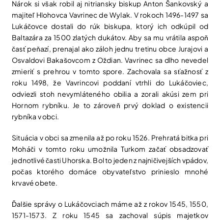
Nárok si však robil aj nitriansky biskup Anton Šankovský a
majiteľ Hlohovca Vavrinec de Wylak. V rokoch 1496-1497 sa
Lukáčovce dostali do rúk biskupa, ktorý ich odkúpil od
Baltazára za 1500 zlatých dukátov. Aby sa mu vrátila aspoň
časť peňazí, prenajal ako záloh jednu tretinu obce Jurajovi a
Osvaldovi Bakašovcom z Oždian. Vavrinec sa dlho nevedel
zmieriť s prehrou v tomto spore. Zachovala sa sťažnosť z
roku 1498, že Vavrincovi poddaní vtrhli do Lukáčoviec,
odviezli stoh nevymláteného obilia a zorali akúsi zem pri
Hornom rybníku. Je to zároveň prvý doklad o existencii
rybníka v obci.
Situácia v obci sa zmenila až po roku 1526. Prehratá bitka pri
Moháči v tomto roku umožnila Turkom začať obsadzovať
jednotlivé časti Uhorska. Bol to jeden z najničivejších vpádov,
počas ktorého domáce obyvateľstvo prinieslo mnohé
krvavé obete.
Ďalšie správy o Lukáčovciach máme až z rokov 1545, 1550,
1571-1573. Z roku 1545 sa zachoval súpis majetkov