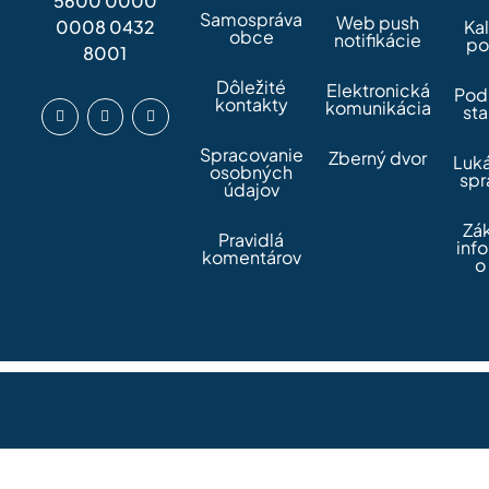
5600 0000
Samospráva
Web push
0008 0432
Ka
obce
notifikácie
po
8001
Dôležité
Elektronická
Pod
kontakty
komunikácia
sta
Spracovanie
Zberný dvor
Luk
osobných
spr
údajov
Zá
Pravidlá
inf
komentárov
o