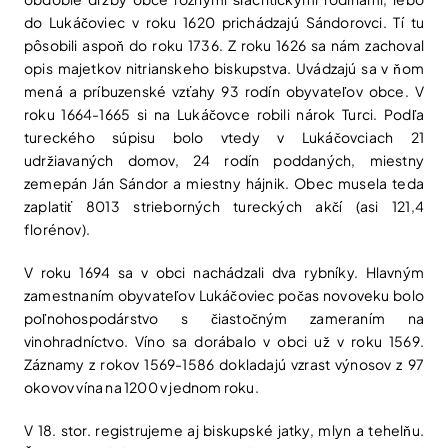
do Lukáčoviec v roku 1620 prichádzajú Sándorovci. Tí tu
pôsobili aspoň do roku 1736. Z roku 1626 sa nám zachoval
opis majetkov nitrianskeho biskupstva. Uvádzajú sa v ňom
mená a príbuzenské vzťahy 93 rodín obyvateľov obce. V
roku 1664-1665 si na Lukáčovce robili nárok Turci. Podľa
tureckého súpisu bolo vtedy v Lukáčovciach 21
udržiavaných domov, 24 rodín poddaných, miestny
zemepán Ján Sándor a miestny hájnik. Obec musela teda
zaplatiť 8013 strieborných tureckých akčí (asi 121,4
florénov).
V roku 1694 sa v obci nachádzali dva rybníky. Hlavným
zamestnaním obyvateľov Lukáčoviec počas novoveku bolo
poľnohospodárstvo s čiastočným zameraním na
vinohradníctvo. Víno sa dorábalo v obci už v roku 1569.
Záznamy z rokov 1569-1586 dokladajú vzrast výnosov z 97
okovov vína na 1200 v jednom roku.
V 18. stor. registrujeme aj biskupské jatky, mlyn a tehelňu.