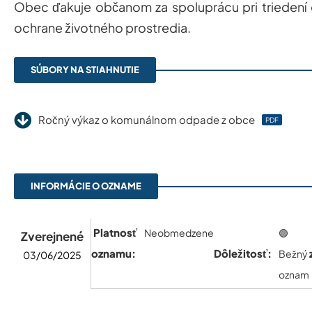
Obec ďakuje občanom za spoluprácu pri trieden
ochrane životného prostredia.
SÚBORY NA STIAHNUTIE
Ročný výkaz o komunálnom odpade z obce
PDF
INFORMÁCIE O OZNAME
Platnosť
Neobmedzene
🟢
Zverejnené
oznamu:
Dôležitosť:
Bežný
03/06/2025
oznam