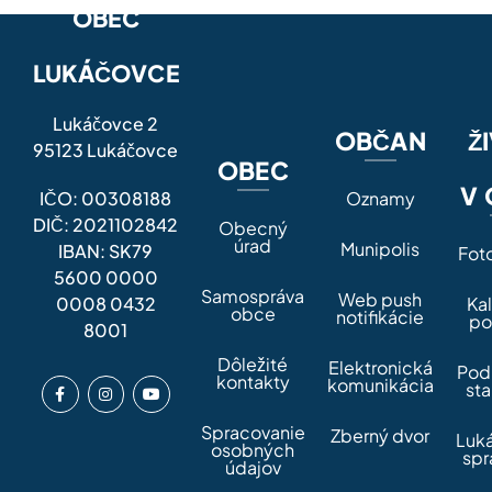
OBEC
LUKÁČOVCE
Lukáčovce 2
OBČAN
Ž
95123 Lukáčovce
OBEC
V 
IČO: 00308188
Oznamy
DIČ: 2021102842
Obecný
úrad
Munipolis
IBAN: SK79
Fot
5600 0000
Samospráva
Web push
0008 0432
Ka
obce
notifikácie
po
8001
Dôležité
Elektronická
Pod
kontakty
komunikácia
sta
Spracovanie
Zberný dvor
Luk
osobných
spr
údajov