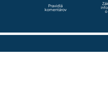
Zá
Pravidlá
inf
komentárov
o