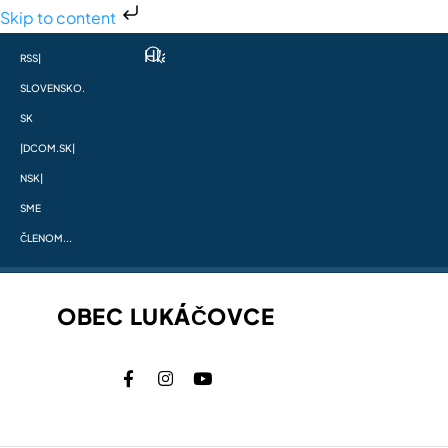
Skip to content
RSS
|
SLOVENSKO.
SK
|
DCOM.SK
|
NSK
|
SME
ČLENOM...
OBEC LUKÁČOVCE