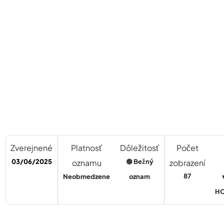
Zverejnené
Platnosť
Dôležitosť
Počet
03/06/2025
oznamu
🟢 Bežný
zobrazení
87
Neobmedzene
oznam
H