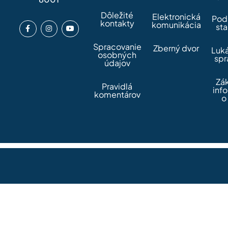
Dôležité
Elektronická
Pod
kontakty
komunikácia
sta
Spracovanie
Zberný dvor
Luk
osobných
spr
údajov
Zá
Pravidlá
inf
komentárov
o