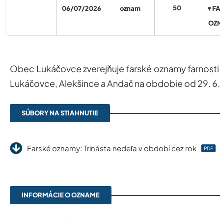
50
06/07/2026
oznam
▾ F
OZ
Obec Lukáčovce zverejňuje farské oznamy farnost
Lukáčovce, Alekšince a Andač na obdobie od 29. 6.
SÚBORY NA STIAHNUTIE
Farské oznamy: Trinásta nedeľa v období cez rok
PDF
INFORMÁCIE O OZNAME