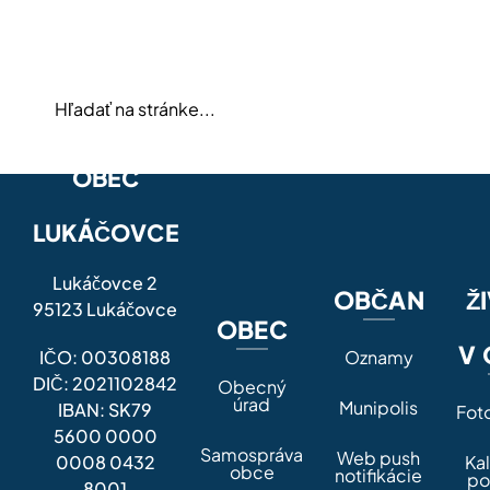
OBEC
LUKÁČOVCE
Lukáčovce 2
OBČAN
Ž
95123 Lukáčovce
OBEC
V 
IČO: 00308188
Oznamy
DIČ: 2021102842
Obecný
úrad
Munipolis
IBAN: SK79
Fot
5600 0000
Samospráva
Web push
0008 0432
Ka
obce
notifikácie
po
8001