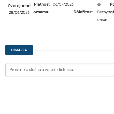
Platnosť
Po
06/07/2026
🟢
Zverejnené
oznamu:
Dôležitosť:
zo
Bežný
28/06/2026
oznam
DISKUSIA