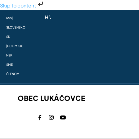
Skip to content
RSS
|
SLOVENSKO.
SK
|
DCOM.SK
|
NSK
|
SME
ČLENOM...
OBEC LUKÁČOVCE