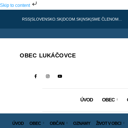
Skip to content
RSS
|
SLOVENSKO.SK
|
DCOM.SK
|
NSK
|
SME ČLENOM...
OBEC LUKÁČOVCE
ÚVOD
OBEC
ÚVOD
OBEC
OBČAN
OZNAMY
ŽIVOT V OBCI