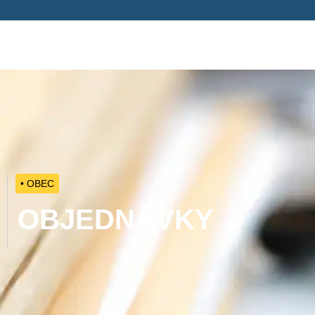
• OBEC
OBJEDNÁVKY