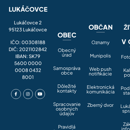
LUKÁČOVCE
Lukáčovce 2
OBČAN
Ž
95123 Lukáčovce
OBEC
V 
IČO: 00308188
Oznamy
DIČ: 2021102842
Obecný
úrad
Munipolis
IBAN: SK79
Fot
5600 0000
Samospráva
Web push
0008 0432
Ka
obce
notifikácie
po
8001
Dôležité
Elektronická
Pod
kontakty
komunikácia
sta
Spracovanie
Zberný dvor
Luk
osobných
spr
údajov
Zá
Pravidlá
inf