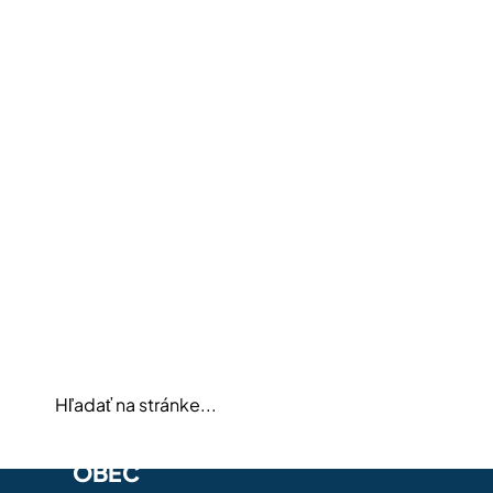
Aktualizácia k veterným parkom: Lukáčovce už
nie sú súčasťou navrhovaných…
Ministerstvo hospodárstva Slovenskej republiky zverejnilo
nový návrh strategického dokumentu „Akceleračné zóny pre
veternú energiu v Slovenskej republike“. Na základe
aktuálne…
OBEC