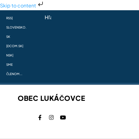
Skip to content
RSS
|
SLOVENSKO.
SK
|
DCOM.SK
|
NSK
|
SME
ČLENOM...
OBEC LUKÁČOVCE