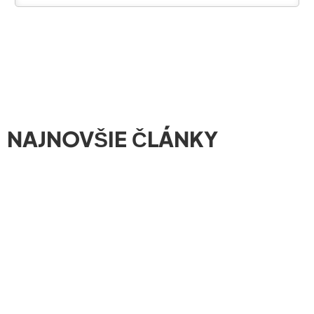
NAJNOVŠIE ČLÁNKY
01/08/2026
ROZVOJ OBCE
Obec Lukáčovce získala dotáciu na zvýšenie
bezpečnosti obyvateľov
Automatický externý defibrilátor (AED) je už umiestnený v
centre obce a je pripravený pomôcť v situáciách, keď ide o