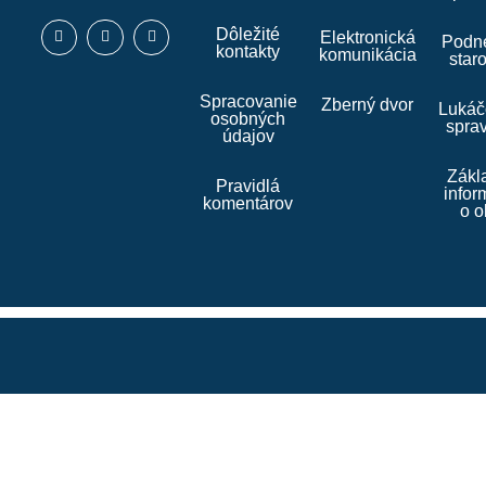
Dôležité
Elektronická
Podne
kontakty
komunikácia
star
Spracovanie
Zberný dvor
Lukáč
osobných
spra
údajov
Zákl
Pravidlá
infor
komentárov
o o