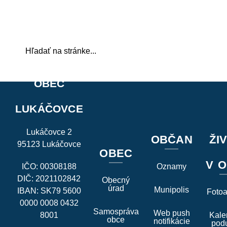
OBEC
LUKÁČOVCE
Lukáčovce 2
OBČAN
ŽI
95123 Lukáčovce
OBEC
V O
IČO: 00308188
Oznamy
DIČ: 2021102842
Obecný
úrad
Munipolis
IBAN: SK79 5600
Foto
0000 0008 0432
Samospráva
Web push
8001
Kale
obce
notifikácie
podu