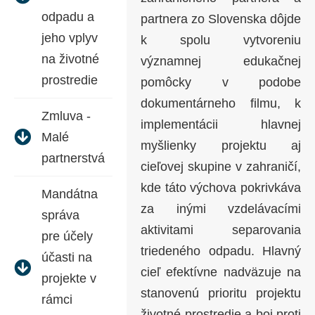
odpadu a
partnera zo Slovenska dôjde
jeho vplyv
k spolu vytvoreniu
na životné
významnej edukačnej
prostredie
pomôcky v podobe
dokumentárneho filmu, k
Zmluva -
implementácii hlavnej
Malé
myšlienky projektu aj
partnerstvá
cieľovej skupine v zahraničí,
kde táto výchova pokrivkáva
Mandátna
za inými vzdelávacími
správa
aktivitami separovania
pre účely
triedeného odpadu. Hlavný
účasti na
cieľ efektívne nadväzuje na
projekte v
stanovenú prioritu projektu
rámci
životné prostredie a boj proti