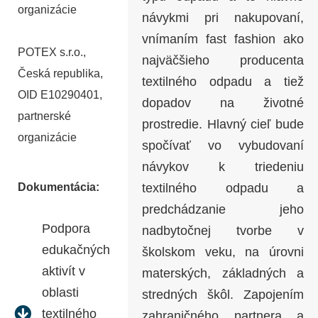
organizácie
návykmi pri nakupovaní,
vnímaním fast fashion ako
POTEX s.r.o.,
najväčšieho producenta
Česká republika,
textilného odpadu a tiež
OID E10290401,
dopadov na životné
partnerské
prostredie. Hlavný cieľ bude
organizácie
spočívať vo vybudovaní
návykov k triedeniu
Dokumentácia:
textilného odpadu a
predchádzanie jeho
Podpora
nadbytočnej tvorbe v
edukačných
školskom veku, na úrovni
aktivít v
materských, základných a
oblasti
stredných škôl. Zapojením
textilného
zahraničného partnera a