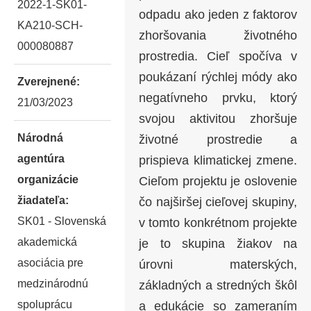
2022-1-SK01-
odpadu ako jeden z faktorov
KA210-SCH-
zhoršovania životného
000080887
prostredia. Cieľ spočíva v
poukázaní rýchlej módy ako
Zverejnené:
negatívneho prvku, ktorý
21/03/2023
svojou aktivitou zhoršuje
Národná
životné prostredie a
agentúra
prispieva klimatickej zmene.
organizácie
Cieľom projektu je oslovenie
žiadateľa:
čo najširšej cieľovej skupiny,
SK01 - Slovenská
v tomto konkrétnom projekte
akademická
je to skupina žiakov na
asociácia pre
úrovni materských,
medzinárodnú
základných a stredných škôl
spoluprácu
a edukácie so zameraním