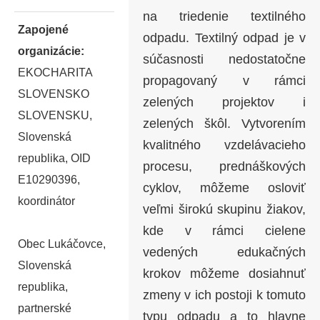
na triedenie textilného
Zapojené
odpadu. Textilný odpad je v
organizácie:
súčasnosti nedostatočne
EKOCHARITA
propagovaný v rámci
SLOVENSKO
zelených projektov i
SLOVENSKU,
zelených škôl. Vytvorením
Slovenská
kvalitného vzdelávacieho
republika, OID
procesu, prednáškových
E10290396,
cyklov, môžeme osloviť
koordinátor
veľmi širokú skupinu žiakov,
kde v rámci cielene
Obec Lukáčovce,
vedených edukačných
Slovenská
krokov môžeme dosiahnuť
republika,
zmeny v ich postoji k tomuto
partnerské
typu odpadu a to hlavne