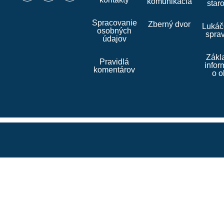
komunikácia
star
Spracovanie
Zberný dvor
Lukáč
osobných
spra
údajov
Zákl
Pravidlá
infor
komentárov
o o