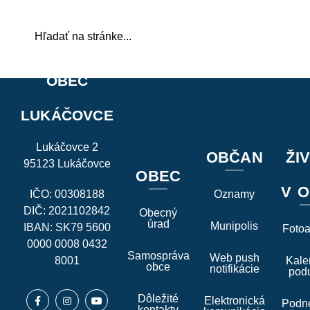
OBEC
LUKÁČOVCE
Lukáčovce 2
OBČAN
ŽI
95123 Lukáčovce
OBEC
V O
IČO: 00308188
Oznamy
DIČ: 2021102842
Obecný
úrad
Munipolis
IBAN: SK79 5600
Foto
0000 0008 0432
Samospráva
Web push
8001
Kale
obce
notifikácie
podu
Dôležité
Elektronická
Podne
kontakty