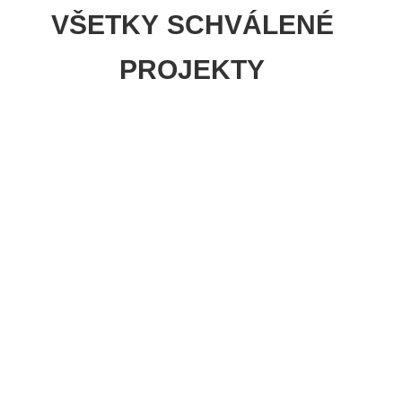
VŠETKY SCHVÁLENÉ
PROJEKTY
10/06/2026
› GRANTY A DOTÁCIE
Nový defibrilátor a kamerový systém v
Lukáčovciach vďaka podpore NSK
Obec Lukáčovce uspela v dotačnom programe Všeobecný
rozvoj územia NSK 2026 a získala finančnú podporu vo výške 5
000 €…