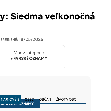
y: Siedma veľkonočná
18/05/2026
VEREJNENÉ:
Viac z kategórie
▾ FARSKÉ OZNAMY
NAJNOVŠIE
OBEC
OBČAN
ŽIVOT V OBCI
NAJNOVŠIE OZNAMY