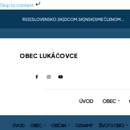
Skip to content
RSS
|
SLOVENSKO.SK
|
DCOM.SK
|
NSK
|
SME ČLENOM...
OBEC LUKÁČOVCE
ÚVOD
OBEC
ÚVOD
OBEC
OBČAN
OZNAMY
ŽIVOT V OBCI