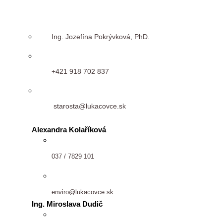
Ing. Jozefína Pokrývková, PhD.
+421 918 702 837
starosta@lukacovce.sk
Alexandra Kolaříková
037 / 7829 101
enviro@lukacovce.sk
Ing. Miroslava Dudič