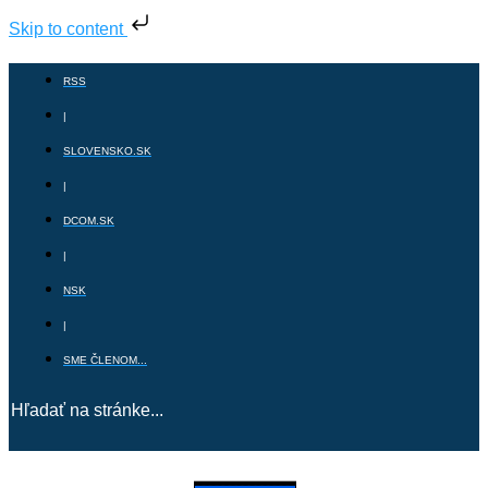
Skip to content
RSS
|
SLOVENSKO.SK
|
DCOM.SK
|
NSK
|
SME ČLENOM...