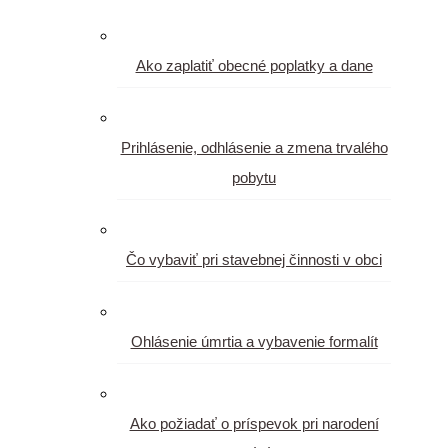
Ako zaplatiť obecné poplatky a dane
Prihlásenie, odhlásenie a zmena trvalého
pobytu
Čo vybaviť pri stavebnej činnosti v obci
Ohlásenie úmrtia a vybavenie formalít
Ako požiadať o príspevok pri narodení