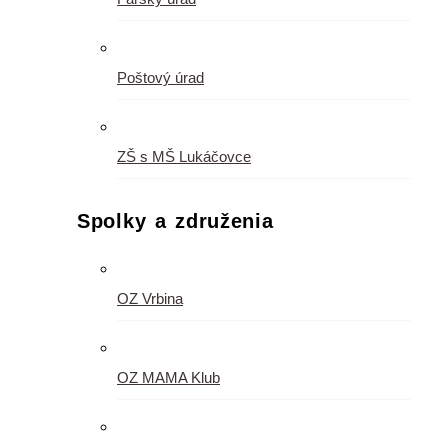
Poštový úrad
ZŠ s MŠ Lukáčovce
Spolky a združenia
OZ Vrbina
OZ MAMA Klub