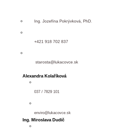
Ing. Jozefína Pokrývková, PhD.
+421 918 702 837
starosta@lukacovce.sk
Alexandra Kolaříková
037 / 7829 101
enviro@lukacovce.sk
Ing. Miroslava Dudič