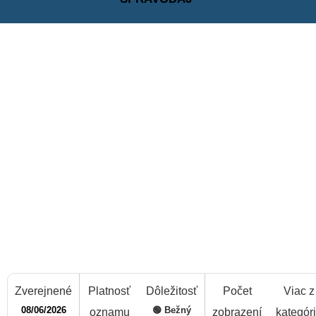
Zverejnené
Platnosť
Dôležitosť
Počet
Viac z
08/06/2026
🟢 Bežný
oznamu
zobrazení
kategór