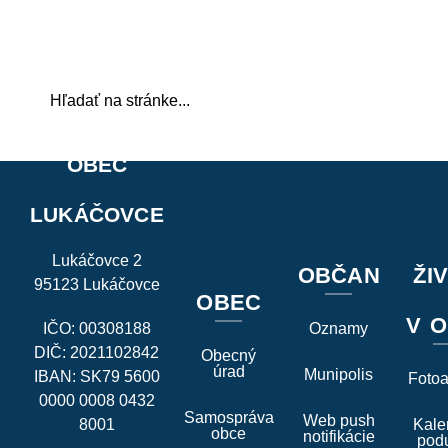
OBEC
LUKÁČOVCE
Lukáčovce 2
OBČAN
ŽI
95123 Lukáčovce
OBEC
V O
IČO: 00308188
Oznamy
DIČ: 2021102842
Obecný
úrad
Munipolis
IBAN: SK79 5600
Foto
0000 0008 0432
Samospráva
Web push
8001
Kale
obce
notifikácie
podu