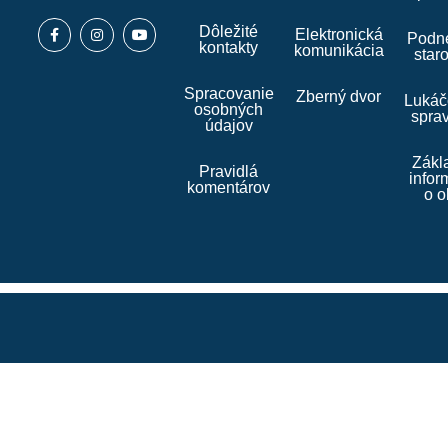
Dôležité
Elektronická
Podne
kontakty
komunikácia
star
Spracovanie
Zberný dvor
Lukáč
osobných
spra
údajov
Zákl
Pravidlá
infor
komentárov
o o