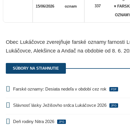
337
15/06/2026
oznam
▾ FARSK
OZNAM
Obec Lukáčovce zverejňuje farské oznamy farnosti L
Lukáčovce, Alekšince a Andač na obdobie od 8. 6. 20
SÚBORY NA STIAHNUTIE
Farské oznamy: Desiata nedeľa v období cez rok
PDF
Slávnosť lásky Ježišovho srdca Lukáčovce 2026
JPG
Deň rodiny Nitra 2026
JPG