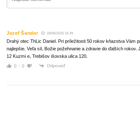
Jozef Šandor
09/06/2026 16:39
Drahý otec ThLic Daniel. Pri príležitosti 50 rokov kňazstva Vám 
najlepšie. Veľa síl, Božie požehnanie a zdravie do ďalších rokov.
12 Kuzmi e, Trebišov išovska ulica 120.
Odpoveď
0
0