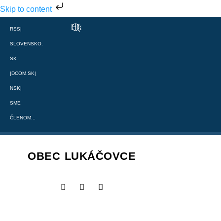
Skip to content
RSS
|
SLOVENSKO.
SK
|
DCOM.SK
|
NSK
|
SME
ČLENOM...
OBEC LUKÁČOVCE