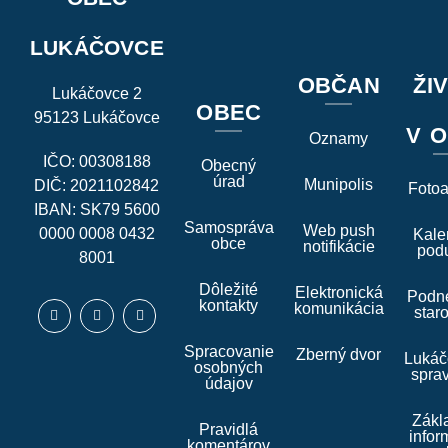
LUKÁČOVCE
OBČAN
ŽI
Lukáčovce 2
OBEC
95123 Lukáčovce
V O
Oznamy
IČO: 00308188
Obecný
úrad
Munipolis
DIČ: 2021102842
Foto
IBAN: SK79 5600
Samospráva
Web push
0000 0008 0432
Kale
obce
notifikácie
podu
8001
Dôležité
Elektronická
Podne
kontakty
komunikácia
star
Spracovanie
Zberný dvor
Lukáč
osobných
spra
údajov
Zákl
Pravidlá
infor
komentárov