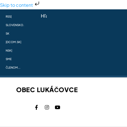
Skip to content
RSS
|
SLOVENSKO.
SK
|
DCOM.SK
|
NSK
|
SME
ČLENOM...
OBEC LUKÁČOVCE