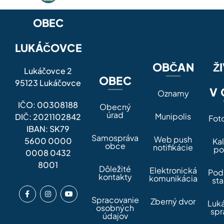
OBEC
LUKÁČOVCE
OBČAN
Ž
Lukáčovce 2
OBEC
95123 Lukáčovce
V 
Oznamy
IČO: 00308188
Obecný
úrad
Munipolis
DIČ: 2021102842
Fot
IBAN: SK79
Samospráva
Web push
5600 0000
Ka
obce
notifikácie
po
0008 0432
8001
Dôležité
Elektronická
Pod
kontakty
komunikácia
sta
Spracovanie
Zberný dvor
Luk
osobných
spr
údajov