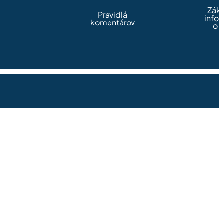
Zá
Pravidlá
inf
komentárov
o