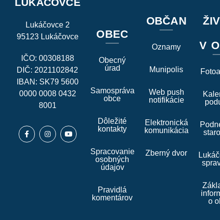
LUKÁČOVCE
OBČAN
ŽI
Lukáčovce 2
OBEC
95123 Lukáčovce
V O
Oznamy
IČO: 00308188
Obecný
úrad
Munipolis
DIČ: 2021102842
Foto
IBAN: SK79 5600
Samospráva
Web push
0000 0008 0432
Kale
obce
notifikácie
podu
8001
Dôležité
Elektronická
Podne
kontakty
komunikácia
star
Spracovanie
Zberný dvor
Lukáč
osobných
spra
údajov
Zákl
Pravidlá
infor
komentárov
o o