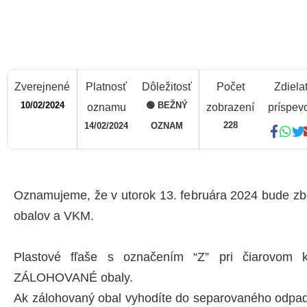
Zverejnené
Platnosť
Dôležitosť
Počet
Zdiela
10/02/2024
🟢 BEŽNÝ
oznamu
zobrazení
príspev
228
14/02/2024
OZNAM
Oznamujeme, že v utorok 13. februára 2024 bude zbe
obalov a VKM.
Plastové fľaše s označením “Z” pri čiarovom 
ZÁLOHOVANÉ obaly.
Ak zálohovaný obal vyhodíte do separovaného odpadu