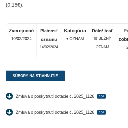
(0,15€).
Zverejnené
Kategória
P
Platnosť
Dôležitosť
10/02/2024
▾ OZNAM
🟢 BEŽNÝ
zob
oznamu
14/02/2024
OZNAM
SÚBORY NA STIAHNUTIE
Zmluva o poskytnutí dotácie č. 2025_1128
PDF
Zmluva o poskytnutí dotácie č. 2025_1128
PDF