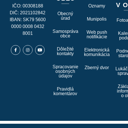
V O
IČO: 00308188
Oznamy
DIČ: 2021102842
Obecný
úrad
Munipolis
IBAN: SK79 5600
Foto
0000 0008 0432
Samospráva
Web push
8001
Kale
obce
notifikácie
podu
Dôležité
Elektronická
Podne
kontakty
komunikácia
star
Spracovanie
Zberný dvor
Lukáč
osobných
spra
údajov
Zákl
Pravidlá
infor
komentárov
o o