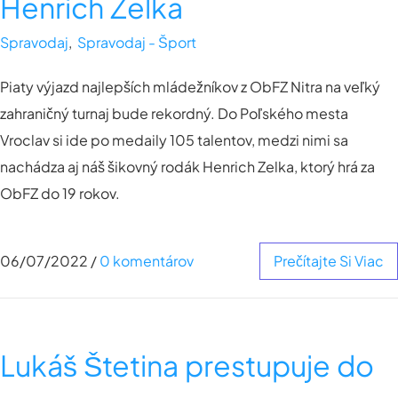
Henrich Zelka
Spravodaj
,
Spravodaj - Šport
Piaty výjazd najlepších mládežníkov z ObFZ Nitra na veľký
zahraničný turnaj bude rekordný. Do Poľského mesta
Vroclav si ide po medaily 105 talentov, medzi nimi sa
nachádza aj náš šikovný rodák Henrich Zelka, ktorý hrá za
ObFZ do 19 rokov.
06/07/2022
/
0 komentárov
Prečítajte Si Viac
Lukáš Štetina prestupuje do