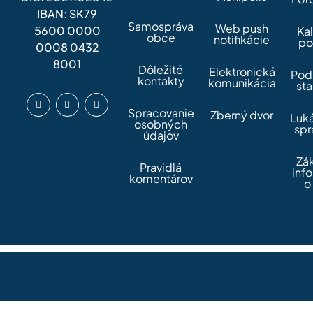
IBAN: SK79
Samospráva
Web push
5600 0000
Ka
obce
notifikácie
po
0008 0432
8001
Dôležité
Elektronická
Pod
kontakty
komunikácia
sta
Spracovanie
Zberný dvor
Luk
osobných
spr
údajov
Zá
Pravidlá
inf
komentárov
o