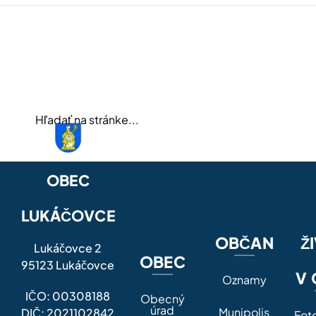
OBEC
LUKÁČOVCE
OBČAN
Ž
Lukáčovce 2
OBEC
95123 Lukáčovce
V 
Oznamy
IČO: 00308188
Obecný
úrad
Munipolis
DIČ: 2021102842
Fot