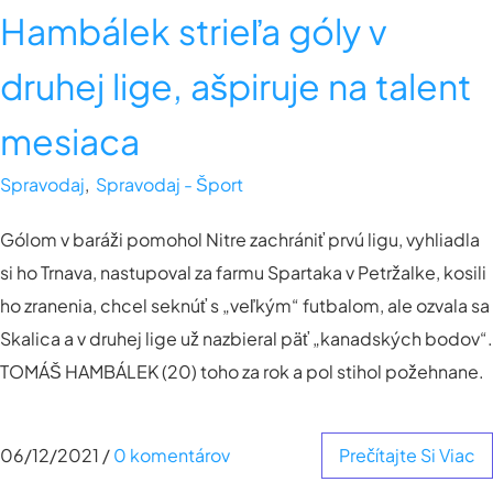
Hambálek strieľa góly v
druhej lige, ašpiruje na talent
mesiaca
Spravodaj
,
Spravodaj - Šport
Gólom v baráži pomohol Nitre zachrániť prvú ligu, vyhliadla
si ho Trnava, nastupoval za farmu Spartaka v Petržalke, kosili
ho zranenia, chcel seknúť s „veľkým“ futbalom, ale ozvala sa
Skalica a v druhej lige už nazbieral päť „kanadských bodov“.
TOMÁŠ HAMBÁLEK (20) toho za rok a pol stihol požehnane.
06/12/2021
/
0 komentárov
Prečítajte Si Viac