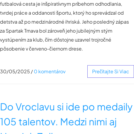
futbalová cesta je inšpiratívnym príbehom odhodlania,
tvrdej práce a oddanosti športu, ktorý ho sprevádzal od
detstva až po medzinárodné ihriská. Jeho posledný zápas
za Spartak Trnava bol zároveň jeho jubilejným stým
vystúpením za klub, čím dôstojne uzavrel trojročné
pôsobenie v červeno-čiernom drese.
30/05/2025
/
0 komentárov
Prečítajte Si Viac
Do Vroclavu si ide po medaily
105 talentov. Medzi nimi aj