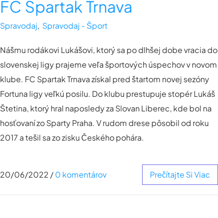
FC Spartak Trnava
Spravodaj
,
Spravodaj - Šport
Nášmu rodákovi Lukášovi, ktorý sa po dlhšej dobe vracia do
slovenskej ligy prajeme veľa športových úspechov v novom
klube. FC Spartak Trnava získal pred štartom novej sezóny
Fortuna ligy veľkú posilu. Do klubu prestupuje stopér Lukáš
Štetina, ktorý hral naposledy za Slovan Liberec, kde bol na
hosťovaní zo Sparty Praha. V rudom drese pôsobil od roku
2017 a tešil sa zo zisku Českého pohára.
20/06/2022
/
0 komentárov
Prečítajte Si Viac