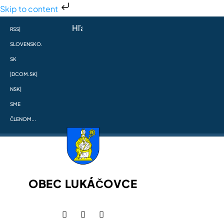
Skip to content
RSS
|
SLOVENSKO.
SK
|
DCOM.SK
|
NSK
|
SME
ČLENOM...
OBEC LUKÁČOVCE