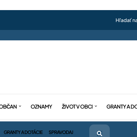
OBČAN
OZNAMY
ŽIVOT V OBCI
GRANTY A D
GRANTY A DOTÁCIE
SPRAVODAJ