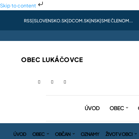
Skip to content
RSS
|
SLOVENSKO.SK
|
DCOM.SK
|
NSK
|
SME ČLENOM...
OBEC LUKÁČOVCE
ÚVOD
OBEC
ÚVOD
OBEC
OBČAN
OZNAMY
ŽIVOT V OBCI