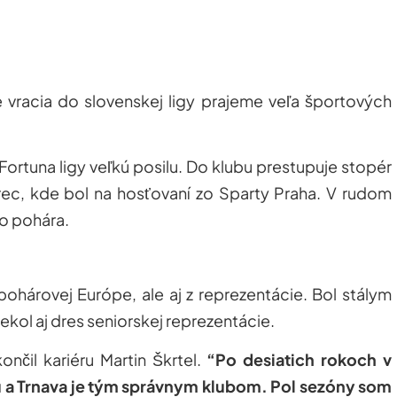
 vracia do slovenskej ligy prajeme veľa športových
Fortuna ligy veľkú posilu. Do klubu prestupuje stopér
erec, kde bol na hosťovaní zo Sparty Praha. V rudom
ho pohára.
ohárovej Európe, ale aj z reprezentácie. Bol stálym
ekol aj dres seniorskej reprezentácie.
nčil kariéru Martin Škrtel.
“Po desiatich rokoch v
 a Trnava je tým správnym klubom. Pol sezóny som