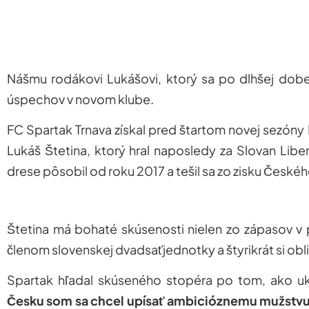
Nášmu rodákovi Lukášovi, ktorý sa po dlhšej dobe
úspechov v novom klube.
FC Spartak Trnava získal pred štartom novej sezóny 
Lukáš Štetina, ktorý hral naposledy za Slovan Lib
drese pôsobil od roku 2017 a tešil sa zo zisku České
Štetina má bohaté skúsenosti nielen zo zápasov v p
členom slovenskej dvadsaťjednotky a štyrikrát si obli
Spartak hľadal skúseného stopéra po tom, ako uko
Česku som sa chcel upísať ambicióznemu mužstvu