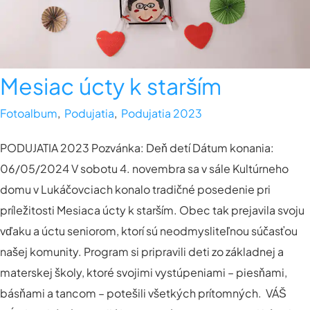
Mesiac úcty k starším
Fotoalbum
,
Podujatia
,
Podujatia 2023
PODUJATIA 2023 Pozvánka: Deň detí Dátum konania:
06/05/2024 V sobotu 4. novembra sa v sále Kultúrneho
domu v Lukáčovciach konalo tradičné posedenie pri
príležitosti Mesiaca úcty k starším. Obec tak prejavila svoju
vďaku a úctu seniorom, ktorí sú neodmysliteľnou súčasťou
našej komunity. Program si pripravili deti zo základnej a
materskej školy, ktoré svojimi vystúpeniami – piesňami,
básňami a tancom – potešili všetkých prítomných. VÁŠ