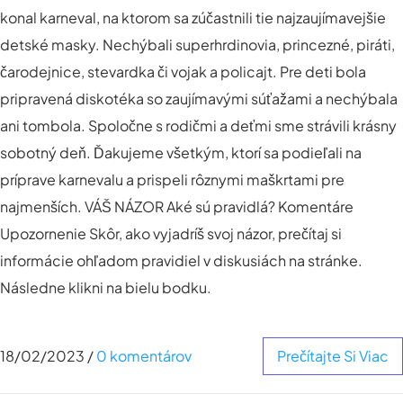
konal karneval, na ktorom sa zúčastnili tie najzaujímavejšie
detské masky. Nechýbali superhrdinovia, princezné, piráti,
čarodejnice, stevardka či vojak a policajt. Pre deti bola
pripravená diskotéka so zaujímavými súťažami a nechýbala
ani tombola. Spoločne s rodičmi a deťmi sme strávili krásny
sobotný deň. Ďakujeme všetkým, ktorí sa podieľali na
príprave karnevalu a prispeli rôznymi maškrtami pre
najmenších. VÁŠ NÁZOR Aké sú pravidlá? Komentáre
Upozornenie Skôr, ako vyjadríš svoj názor, prečítaj si
informácie ohľadom pravidiel v diskusiách na stránke.
Následne klikni na bielu bodku.
18/02/2023
/
0 komentárov
Prečítajte Si Viac