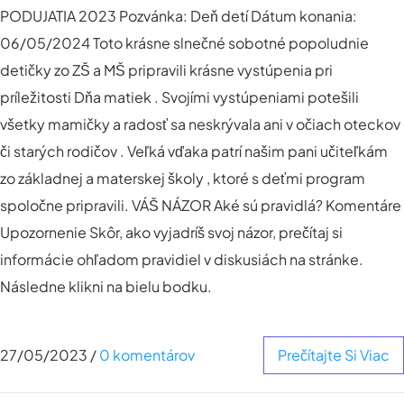
PODUJATIA 2023 Pozvánka: Deň detí Dátum konania:
06/05/2024 Toto krásne slnečné sobotné popoludnie
detičky zo ZŠ a MŠ pripravili krásne vystúpenia pri
príležitosti Dňa matiek . Svojími vystúpeniami potešili
všetky mamičky a radosť sa neskrývala ani v očiach oteckov
či starých rodičov . Veľká vďaka patrí našim pani učiteľkám
zo základnej a materskej školy , ktoré s deťmi program
spoločne pripravili. VÁŠ NÁZOR Aké sú pravidlá? Komentáre
Upozornenie Skôr, ako vyjadríš svoj názor, prečítaj si
informácie ohľadom pravidiel v diskusiách na stránke.
Následne klikni na bielu bodku.
27/05/2023
/
0 komentárov
Prečítajte Si Viac