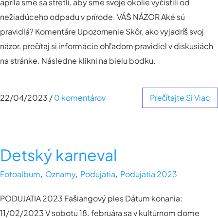
apríla sme sa stretli, aby sme svoje okolie vyčistili od
nežiadúceho odpadu v prírode. VÁŠ NÁZOR Aké sú
pravidlá? Komentáre Upozornenie Skôr, ako vyjadríš svoj
názor, prečítaj si informácie ohľadom pravidiel v diskusiách
na stránke. Následne klikni na bielu bodku.
22/04/2023
/
0 komentárov
Prečítajte Si Viac
Detský karneval
Fotoalbum
,
Oznamy
,
Podujatia
,
Podujatia 2023
PODUJATIA 2023 Fašiangový ples Dátum konania:
11/02/2023 V sobotu 18. februára sa v kultúrnom dome