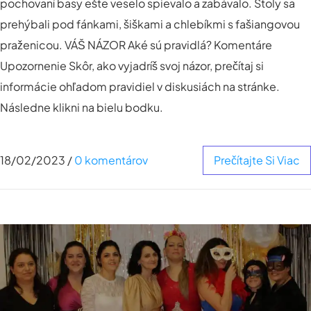
pochovaní basy ešte veselo spievalo a zabávalo. Stoly sa
prehýbali pod fánkami, šiškami a chlebíkmi s fašiangovou
praženicou. VÁŠ NÁZOR Aké sú pravidlá? Komentáre
Upozornenie Skôr, ako vyjadríš svoj názor, prečítaj si
informácie ohľadom pravidiel v diskusiách na stránke.
Následne klikni na bielu bodku.
18/02/2023
/
0 komentárov
Prečítajte Si Viac