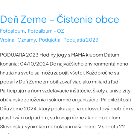
Deň Zeme – Čistenie obce
Fotoalbum
,
Fotoalbum - OZ
Vrbina
,
Oznamy
,
Podujatia
,
Podujatia 2023
PODUJATIA 2023 Hodiny jogy s MAMA klubom Dátum
konania: 04/10/2024 Do najväčšieho environmentálneho
hnutia na svete sa môžu zapojiť všetci. Každoročne sa
podarí v Deň Zeme zmobilizovať viac ako miliardu ľudí.
Participujú na ňom vzdelávacie inštitúcie, školy a univerzity,
občianske združenia i súkromné organizácie. Pri príležitosti
Dňa Zeme 2024, ktorý poukazuje na celosvetový problém s
plastovým odpadom, sa konajú rôzne akcie po celom
Slovensku, výnimkou nebola ani naša obec. V sobotu 22.