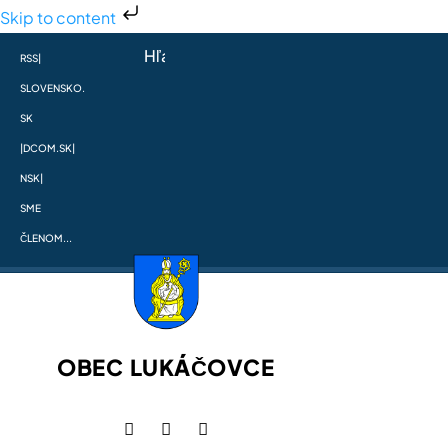
Skip to content
RSS
|
SLOVENSKO.
SK
|
DCOM.SK
|
NSK
|
SME
ČLENOM...
OBEC LUKÁČOVCE