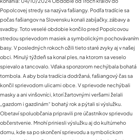
konania: 04/10/2024 Obdobie od Troch kráľov do
Popolcovej stredy sa nazýva fašiangy. Podľa tradície sa
počas fašiangov na Slovensku konali zabíjačky, zábavy a
svadby. Toto veselé obdobie končilo pred Popolcovou
stredou sprievodom masiek a symbolickým pochovávaním
basy. V posledných rokoch ožili tieto staré zvyky aj v našej
obci. Minulý týždeň sa konal ples, na ktorom sa veselo
spievalo a tancovalo. Vďaka sponzorom nechýbala bohatá
tombola. A aby bola tradícia dodržaná, fašiangový čas sa
končil sprievodom ulicami obce. V sprievode nechýbali
masky a ani vinšovníci, ktorí žartovnými veršami želali
„gazdom i gazdinám“ bohatý rok a pýtali si výslužku.
Obetaví spoluobčania pripravili pre účastníkov sprievodu
občerstvenie. Mnohí priniesli výslužku aj do kultúrneho
domu, kde sa po skončení sprievodu a symbolickom