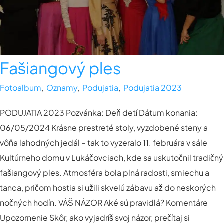
Fašiangový ples
Fotoalbum
,
Oznamy
,
Podujatia
,
Podujatia 2023
PODUJATIA 2023 Pozvánka: Deň detí Dátum konania:
06/05/2024 Krásne prestreté stoly, vyzdobené steny a
vôňa lahodných jedál – tak to vyzeralo 11. februára v sále
Kultúrneho domu v Lukáčovciach, kde sa uskutočnil tradičný
fašiangový ples. Atmosféra bola plná radosti, smiechu a
tanca, pričom hostia si užili skvelú zábavu až do neskorých
nočných hodín. VÁŠ NÁZOR Aké sú pravidlá? Komentáre
Upozornenie Skôr, ako vyjadríš svoj názor, prečítaj si