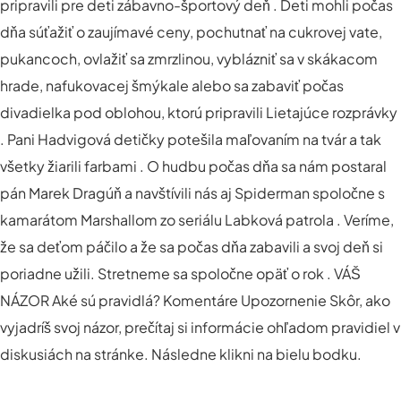
pripravili pre deti zábavno-športový deň . Deti mohli počas
dňa súťažiť o zaujímavé ceny, pochutnať na cukrovej vate,
pukancoch, ovlažiť sa zmrzlinou, vyblázniť sa v skákacom
hrade, nafukovacej šmýkale alebo sa zabaviť počas
divadielka pod oblohou, ktorú pripravili Lietajúce rozprávky
. Pani Hadvigová detičky potešila maľovaním na tvár a tak
všetky žiarili farbami . O hudbu počas dňa sa nám postaral
pán Marek Dragúň a navštívili nás aj Spiderman spoločne s
kamarátom Marshallom zo seriálu Labková patrola . Veríme,
že sa deťom páčilo a že sa počas dňa zabavili a svoj deň si
poriadne užili. Stretneme sa spoločne opäť o rok . VÁŠ
NÁZOR Aké sú pravidlá? Komentáre Upozornenie Skôr, ako
vyjadríš svoj názor, prečítaj si informácie ohľadom pravidiel v
diskusiách na stránke. Následne klikni na bielu bodku.