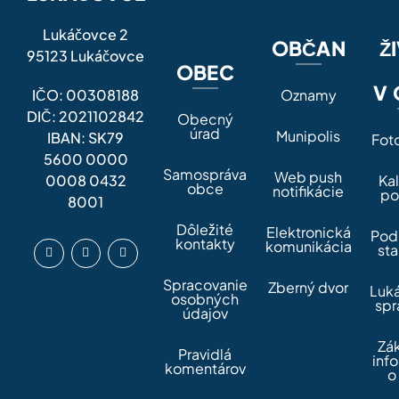
Lukáčovce 2
OBČAN
Ž
95123 Lukáčovce
OBEC
V 
IČO: 00308188
Oznamy
DIČ: 2021102842
Obecný
úrad
Munipolis
IBAN: SK79
Fot
5600 0000
Samospráva
Web push
0008 0432
Ka
obce
notifikácie
po
8001
Dôležité
Elektronická
Pod
kontakty
komunikácia
sta
Spracovanie
Zberný dvor
Luk
osobných
spr
údajov
Zá
Pravidlá
inf
komentárov
o