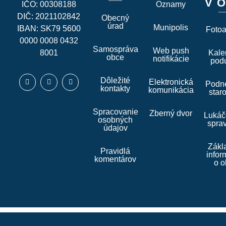
V O
IČO: 00308188
Oznamy
DIČ: 2021102842
Obecný
úrad
Munipolis
IBAN: SK79 5600
Foto
0000 0008 0432
Samospráva
Web push
8001
Kale
obce
notifikácie
podu
Dôležité
Elektronická
Podne
kontakty
komunikácia
star
Spracovanie
Zberný dvor
Lukáč
osobných
spra
údajov
Zákl
Pravidlá
infor
komentárov
o o