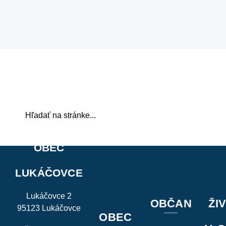
OBEC
LUKÁČOVCE
Lukáčovce 2
OBČAN
ŽI
95123 Lukáčovce
OBEC