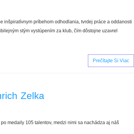
 je inšpiratívnym príbehom odhodlania, tvrdej práce a oddanosti
ubilejným stým vystúpením za klub, čím dôstojne uzavrel
Prečítajte Si Viac
nrich Zelka
 po medaily 105 talentov, medzi nimi sa nachádza aj náš