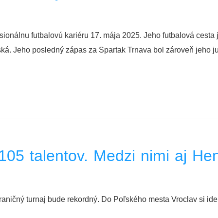
esionálnu futbalovú kariéru 17. mája 2025. Jeho futbalová cesta
iská. Jeho posledný zápas za Spartak Trnava bol zároveň jeho j
105 talentov. Medzi nimi aj He
raničný turnaj bude rekordný. Do Poľského mesta Vroclav si ide