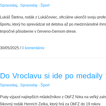
Spravodaj
,
Spravodaj - Šport
Lukáš Štetina, rodák z Lukáčoviec, oficiálne ukončil svoju prof
športu, ktorý ho sprevádzal od detstva až po medzinárodné ihr
trojročné pôsobenie v červeno-čiernom drese.
30/05/2025
/
0 komentárov
Do Vroclavu si ide po medaily 
Spravodaj
,
Spravodaj - Šport
Piaty výjazd najlepších mládežníkov z ObFZ Nitra na veľký zah
šikovný rodák Henrich Zelka, ktorý hrá za ObFZ do 19 rokov.