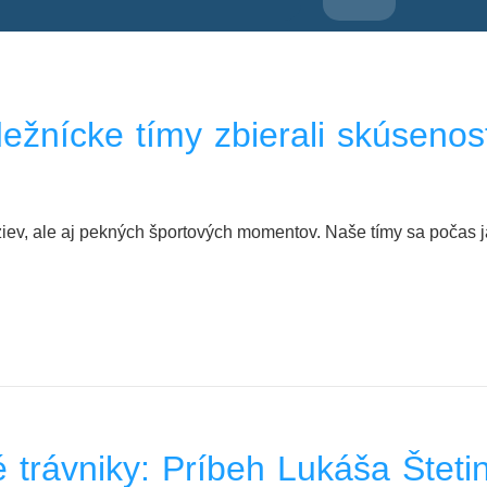
žnícke tímy zbierali skúsenost
ev, ale aj pekných športových momentov. Naše tímy sa počas jar
trávniky: Príbeh Lukáša Šteti