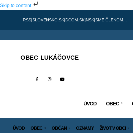
Skip to content
RSS
|
SLOVENSKO.SK
|
DCOM.SK
|
NSK
|
SME ČLENOM...
OBEC LUKÁČOVCE
ÚVOD
OBEC
ÚVOD
OBEC
OBČAN
OZNAMY
ŽIVOT V OBCI