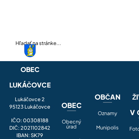
OBEC
LUKÁČOVCE
OBČAN
Ž
Lukáčovce 2
OBEC
95123 Lukáčovce
V 
Oznamy
IČO: 00308188
Obecný
úrad
Munipolis
DIČ: 2021102842
Fot
IBAN: SK79