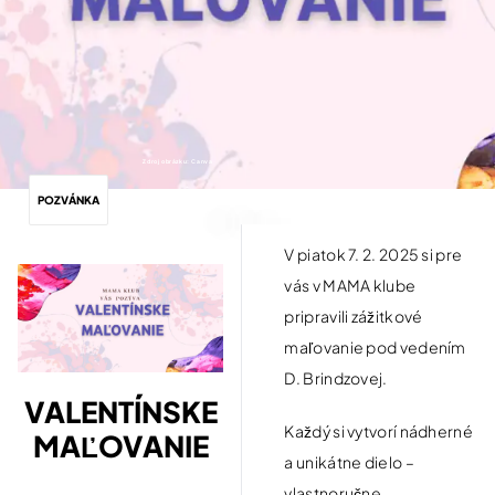
Zdroj obrázku: Canva
POZVÁNKA
V piatok 7. 2. 2025 si pre
vás v MAMA klube
pripravili zážitkové
maľovanie pod vedením
D. Brindzovej.
VALENTÍNSKE
Každý si vytvorí nádherné
MAĽOVANIE
a unikátne dielo –
vlastnoručne