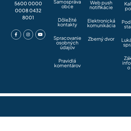
Samospráva
Web push
5600 0000
Ka
obce
notifikácie
po
0008 0432
8001
Dôležité
Elektronická
Pod
kontakty
komunikácia
sta
Spracovanie
Zberný dvor
Luk
osobných
spr
údajov
Zá
Pravidlá
inf
komentárov
o