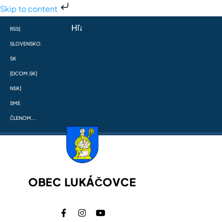
Skip to content
RSS
|
SLOVENSKO.
SK
|
DCOM.SK
|
NSK
|
SME
ČLENOM...
OBEC LUKÁČOVCE