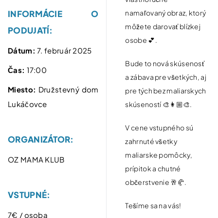
namaľovaný obraz, ktorý
INFORMÁCIE O
môžete darovať blízkej
PODUJATÍ:
osobe 💕.
Dátum:
7. február 2025
Bude to nová skúsenosť
Čas:
17:00
a zábava pre všetkých, aj
Miesto:
Družstevný dom
pre tých bez maliarskych
Lukáčovce
skúseností 🎨👩🏼‍🎨.
V cene vstupného sú
ORGANIZÁTOR:
zahrnuté všetky
maliarske pomôcky,
OZ MAMA KLUB
prípitok a chutné
občerstvenie 🥂🥐.
VSTUPNÉ:
Tešíme sa na vás!
7€ / osoba