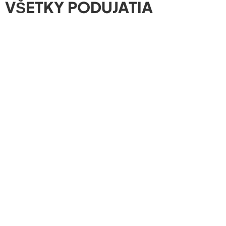
VŠETKY PODUJATIA
Futbalový zápas ZÁPAD vs. VÝCHOD
🗓️ Podujatie sa uskutoční
01.08.2026
👥 Organizuje
ŠK Magnus Lukáčovce
📍
Areál ŠK Magnus
Dožinkové slávnosti
🗓️ Podujatie sa uskutoční
15.8.2026
👥 Organizuje
Obec Lukáčovce
📍
Kaplnka Sedembolestnej Panny Márie a sv. Floriána