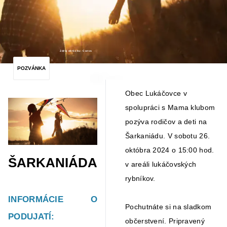
Zdroj obrázku: Canva
POZVÁNKA
Obec Lukáčovce v
spolupráci s
Mama klub
om
pozýva rodičov a deti na
Šarkaniádu. V sobotu 26.
októbra 2024 o 15:00 hod.
ŠARKANIÁDA
v areáli lukáčovských
rybníkov.
INFORMÁCIE O
Pochutnáte si na sladkom
PODUJATÍ:
občerstvení. Pripravený