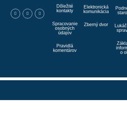
Dôležité
Elektronická
Podne
kontakty
komunikácia
star
Spracovanie
Zberný dvor
Lukáč
osobných
spra
údajov
Zákl
Pravidlá
infor
komentárov
o o