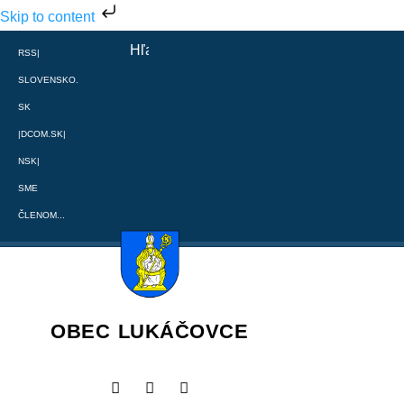
Skip to content
RSS
|
SLOVENSKO.
SK
|
DCOM.SK
|
NSK
|
SME
ČLENOM...
OBEC LUKÁČOVCE