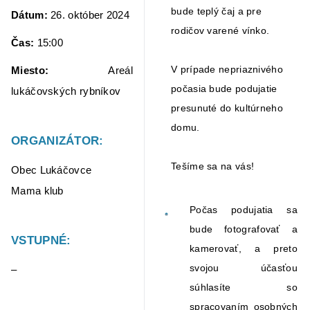
bude teplý čaj a pre
Dátum:
26. október 2024
rodičov varené vínko.
Čas:
15:00
V prípade nepriaznivého
Miesto:
Areál
počasia bude podujatie
lukáčovských rybníkov
presunuté do kultúrneho
domu.
ORGANIZÁTOR:
Tešíme sa na vás!
Obec Lukáčovce
Mama klub
Počas podujatia sa
bude fotografovať a
VSTUPNÉ:
kamerovať, a preto
svojou účasťou
–
súhlasíte so
spracovaním osobných