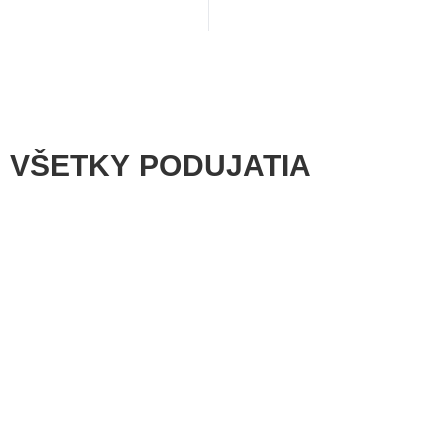
VŠETKY PODUJATIA
Futbalový zápas ZÁPAD vs. VÝCHOD
🗓️ Podujatie sa uskutoční
01.08.2026
👥 Organizuje
ŠK Magnus Lukáčovce
📍
Areál ŠK Magnus