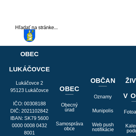
OBEC
LUKÁČOVCE
OBČAN
ŽI
Lukáčovce 2
OBEC
95123 Lukáčovce
V O
Oznamy
IČO: 00308188
Obecný
úrad
Munipolis
DIČ: 2021102842
Foto
IBAN: SK79 5600
Samospráva
Web push
0000 0008 0432
Kale
obce
notifikácie
podu
8001