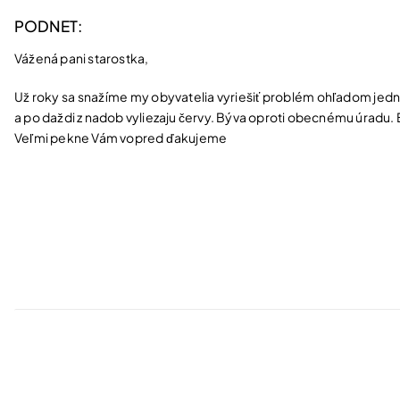
PODNET:
Vážená pani starostka,
Už roky sa snažíme my obyvatelia vyriešiť problém ohľadom jedn
a po daždi z nadob vyliezaju červy. Býva oproti obecnému úradu. 
Veľmi pekne Vám vopred ďakujeme