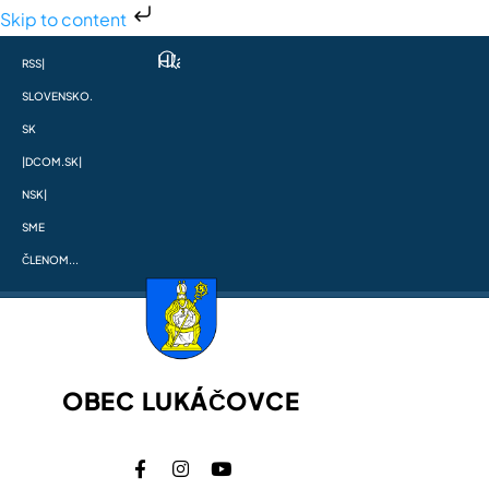
Skip to content
RSS
|
SLOVENSKO.
SK
|
DCOM.SK
|
NSK
|
SME
ČLENOM...
OBEC LUKÁČOVCE