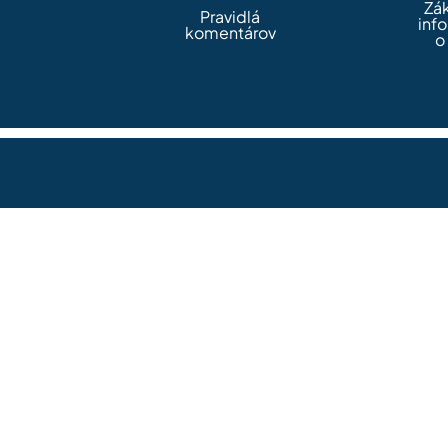
Zá
Pravidlá
inf
komentárov
o