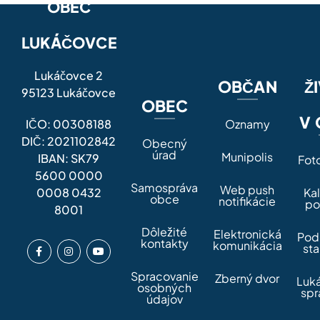
OBEC
LUKÁČOVCE
Lukáčovce 2
OBČAN
Ž
95123 Lukáčovce
OBEC
V 
IČO: 00308188
Oznamy
DIČ: 2021102842
Obecný
úrad
Munipolis
IBAN: SK79
Fot
5600 0000
Samospráva
Web push
0008 0432
Ka
obce
notifikácie
po
8001
Dôležité
Elektronická
Pod
kontakty
komunikácia
sta
Spracovanie
Zberný dvor
Luk
osobných
spr
údajov