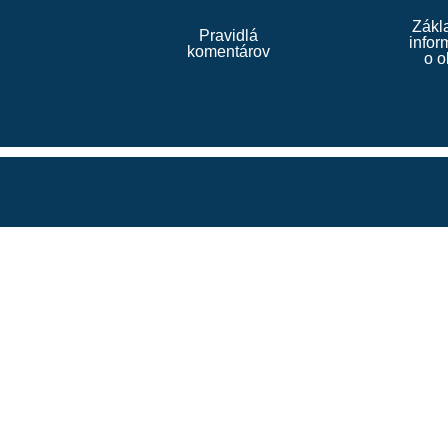
Zákl
Pravidlá
infor
komentárov
o o