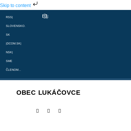
Skip to content
RSS
|
SLOVENSKO.
SK
|
DCOM.SK
|
NSK
|
SME
ČLENOM...
OBEC LUKÁČOVCE