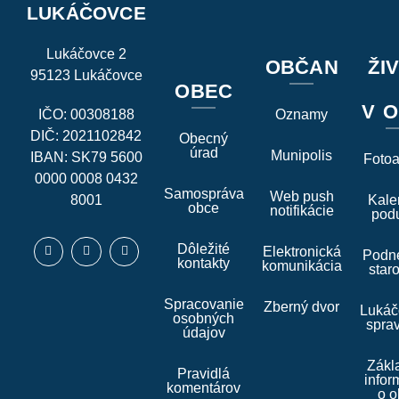
LUKÁČOVCE
Lukáčovce 2
OBČAN
ŽI
95123 Lukáčovce
OBEC
V O
IČO: 00308188
Oznamy
DIČ: 2021102842
Obecný
úrad
Munipolis
IBAN: SK79 5600
Foto
0000 0008 0432
Samospráva
Web push
8001
Kale
obce
notifikácie
podu
Dôležité
Elektronická
Podne
kontakty
komunikácia
star
Spracovanie
Zberný dvor
Lukáč
osobných
spra
údajov
Zákl
Pravidlá
infor
komentárov
o o