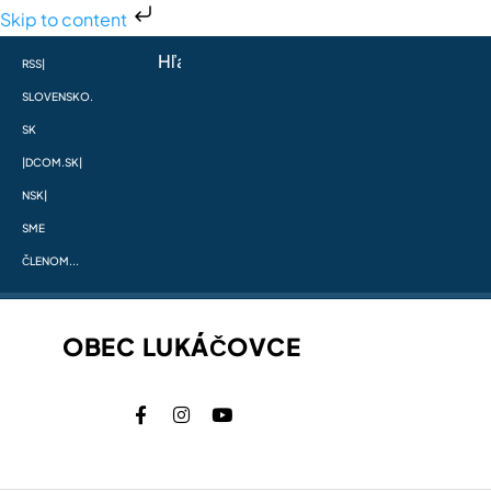
Skip to content
RSS
|
SLOVENSKO.
SK
|
DCOM.SK
|
NSK
|
SME
ČLENOM...
OBEC LUKÁČOVCE