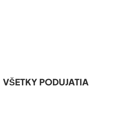
VŠETKY PODUJATIA
Futbalový zápas ZÁPAD vs. VÝCHOD
🗓️ Podujatie sa uskutoční
01.08.2026
👥 Organizuje
ŠK Magnus Lukáčovce