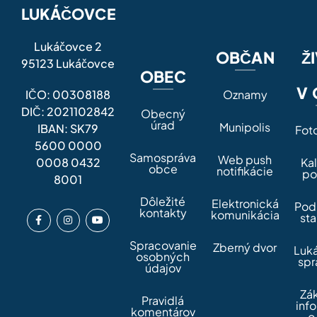
LUKÁČOVCE
Lukáčovce 2
OBČAN
Ž
95123 Lukáčovce
OBEC
V 
IČO: 00308188
Oznamy
DIČ: 2021102842
Obecný
úrad
Munipolis
IBAN: SK79
Fot
5600 0000
Samospráva
Web push
0008 0432
Ka
obce
notifikácie
po
8001
Dôležité
Elektronická
Pod
kontakty
komunikácia
sta
Spracovanie
Zberný dvor
Luk
osobných
spr
údajov
Zá
Pravidlá
inf
komentárov
o