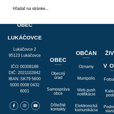
OBEC
LUKÁČOVCE
Lukáčovce 2
OBČAN
ŽI
95123 Lukáčovce
OBEC
V O
IČO: 00308188
Oznamy
DIČ: 2021102842
Obecný
úrad
Munipolis
IBAN: SK79 5600
Foto
0000 0008 0432
Samospráva
Web push
8001
Kale
obce
notifikácie
podu
Dôležité
Elektronická
Podne
kontakty
komunikácia
star