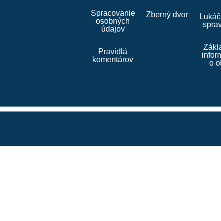
Spracovanie
Zberný dvor
Lukáč
osobných
spra
údajov
Zákl
Pravidlá
infor
komentárov
o o