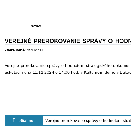
OZNAM
VEREJNÉ PREROKOVANIE SPRÁVY O HOD
Zverejnené:
25/11/2024
Verejné prerokovanie správy o hodnotení strategického dokumen
uskutoční dňa 11.12.2024 o 14.00 hod. v Kultúrnom dome v Lukáč
Stiahnúť
Verejné prerokovanie správy o hodnotenI str