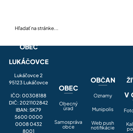
OBEC
LUKÁČOVCE
Lukáčovce 2
OBČAN
Ž
95123 Lukáčovce
OBEC
V 
IČO: 00308188
Oznamy
DIČ: 2021102842
Obecný
úrad
Munipolis
IBAN: SK79
Fot
5600 0000
Samospráva
Web push
0008 0432
Ka
obce
notifikácie
po
8001