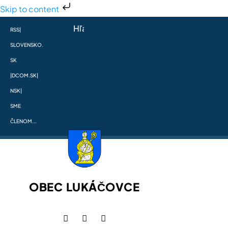
Skip to content
RSS
|
SLOVENSKO.
SK
|
DCOM.SK
|
NSK
|
SME
ČLENOM...
OBEC LUKÁČOVCE