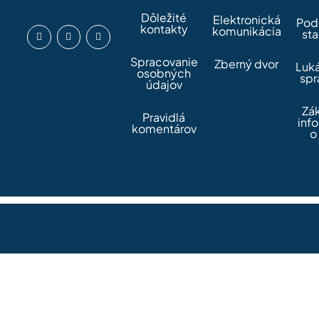
Dôležité
Elektronická
Pod
kontakty
komunikácia
sta
Spracovanie
Zberný dvor
Luk
osobných
spr
údajov
Zá
Pravidlá
inf
komentárov
o