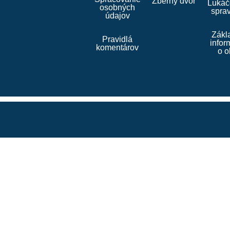
Zberný dvor
Lukáč
osobných
spra
údajov
Zákl
Pravidlá
infor
komentárov
o o