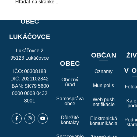
OBEC
LUKÁČOVCE
Lukáčovce 2
OBČAN
ŽI
95123 Lukáčovce
OBEC
V O
IČO: 00308188
Oznamy
DIČ: 2021102842
Obecný
úrad
Munipolis
IBAN: SK79 5600
Foto
0000 0008 0432
Samospráva
Web push
8001
Kale
obce
notifikácie
podu
Dôležité
Elektronická
Podne
kontakty
komunikácia
star
Spracovanie