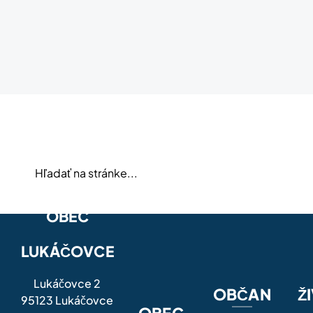
OBEC
LUKÁČOVCE
Lukáčovce 2
OBČAN
Ž
95123 Lukáčovce