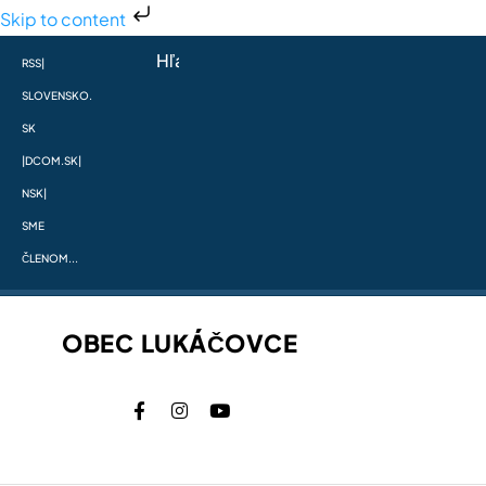
Skip to content
RSS
|
SLOVENSKO.
SK
|
DCOM.SK
|
NSK
|
SME
ČLENOM...
OBEC LUKÁČOVCE