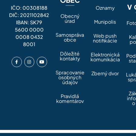
OBEC
V 
IČO: 00308188
Oznamy
DIČ: 2021102842
Obecný
úrad
Munipolis
IBAN: SK79
Fot
5600 0000
Samospráva
Web push
0008 0432
Ka
obce
notifikácie
po
8001
Dôležité
Elektronická
Pod
kontakty
komunikácia
sta
Spracovanie
Zberný dvor
Luk
osobných
spr
údajov
Zá
Pravidlá
inf
komentárov
o